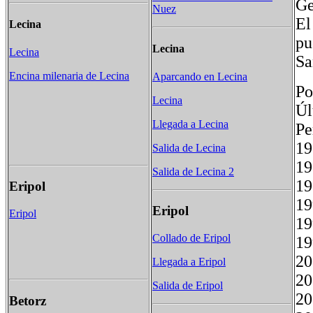
Ge
Nuez
El
Lecina
pu
Lecina
Lecina
Sa
Encina milenaria de Lecina
Aparcando en Lecina
Po
Lecina
Úl
Llegada a Lecina
P
1
Salida de Lecina
Salida de Lecina 2
Eripol
Eripol
Eripol
Collado de Eripol
Llegada a Eripol
Salida de Eripol
2
Betorz