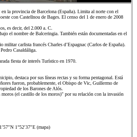
en la provincia de Barcelona (España). Limita al norte con el
l oeste con Castellnou de Bages. El censo del 1 de enero de 2008
s, es decir, del 2.000 a. C.
bajo el nombre de Balceringia. También están documentadas en el
io militar carlista francés Charles d’Espagnac (Carlos de España).
o Pedro Casaldáliga.
arada fiesta de interés Turístico en 1970.
icipio, destaca por sus líneas rectas y su forma pentagonal. Está
eñores fueron, probablemente, el Obispo de Vic, Guillermo de
ropiedad de los Barones de Alós.
 moros (el castillo de los moros)" por su relación con la invasión
57″N 1°52′37″E (mapa)