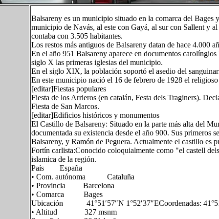
Balsareny es un municipio situado en la comarca del Bages y 
municipio de Navás, al este con Gayá, al sur con Sallent y a
contaba con 3.505 habitantes.
Los restos más antiguos de Balsareny datan de hace 4.000 año
En el año 951 Balsareny aparece en documentos carolíngios 
siglo X las primeras iglesias del municipio.
En el siglo XIX, la población soportó el asedio del sanguinar
En este municipio nació el 16 de febrero de 1928 el religios
[editar]Fiestas populares
Fiesta de los Arrieros (en catalán, Festa dels Traginers). Decl
Fiesta de San Marcos.
[editar]Edificios históricos y monumentos
El Castillo de Balsareny: Situado en la parte más alta del Mun
documentada su existencia desde el año 900. Sus primeros s
Balsareny, y Ramón de Peguera. Actualmente el castillo es p
Fortín carlista:Conocido coloquialmente como "el castell dels
islamica de la región.
País España
• Com. autónoma Cataluña
• Provincia Barcelona
• Comarca Bages
Ubicación 41°51′57″N 1°52′37″ECoordenadas: 41°51′
• Altitud 327 msnm