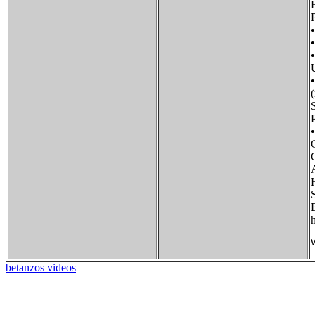
h
betanzos videos