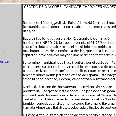
بلد
الجوز
Badajoz (del árabe
, Balad Al´jawz)3 (tierra del no
(comunidad autónoma de Extremadura). Pertenece y es sede d
Badajoz.
Badajoz fue fundada en el siglo IX, durante la dominación 
habitantes (INE 2012), lo que representa el 21,73% de la po
Esta cifra sitúa a Badajoz como el municipio más poblado de
más importantes de la Península Ibérica, que surca la ciudad d
illo
capital de provincia con mayor número de habitantes de la 
sús de
Su término municipal, que hace frontera por el oeste con Por
encontrarse su territorio muy reducido respecto a la demarca
o lo que es igual, 1.440 km² de superficie,4 que representa 
tercer término municipal más extenso de España. Está integ
casco urbano pacense, Gévora, Valdebótoa y Villafranco del 
Nacida de la mano de Ibn Marwan en en el año 892 sobre u
prehistoria. Badajoz se instaló sobre una población visigod
aprovechando la cima de una de las dos colinas: el Cabezo de 
ciudad actual. Enfrente, en la margen derecha del río Guadia
también conocidas antiguamente como Baxernal o Baxarnal. H
llamada Almossasa Batalyaws; celebrada a finales de septie
El Casco Antiguo, también conocido como barrio histórico, 