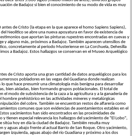
 es decir unos 5.000 siglos (medio millón de años), diversos grupos
uación de Badajoz si bien el conocimiento de su modo de vida es muy
 antes de Cristo (la etapa en la que aparece el homo Sapiens Sapiens),
e del Neolítico se abre una nueva apoyatura en favor de existencia de
estimonios que aportan las pinturas rupestres encontradas en cuevas y
ge y alguno más, próximos a Badajoz. También aparecen utensilios de
ítico, concretamente al periodo Musteriense en La Corchuela, Dehesilla
mos a Badajoz. Estos hallazgos se conservan en el Museo Arquelógico
ntes de Cristo aporta una gran cantidad de datos arquelógicos para los
numerosos pobladores en las vegas del Guadiana donde realizan
vas lo que hace presumir una climatología más benigna para desarrollar
s, bien aisladas, bien formando grupos poblacionales. El total de
 el modo de subsistencia de la caza a la agricultura y a la ganadería de
l hombre prehistórico en las actividades mineres y metalúrgicas
anipulación del cobre. También se encuentran restos de alfarería como
erramientos comunes que son evidencias de asentamientos estables en el
 Estos yacimientos han sido encontrados en las proximidades de
o y tienen especial relevancia los hallazgos del yacimiento de "El Lobo",
e sitúa hoy en día la ciudad de Badajoz. También resulta muy
n y aguas abajo frente al actual Barrio de San Roque. Otro yacimiento,
argen izquierda, aguas abajo del río Guadiana y próximo a los dos