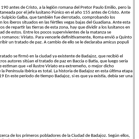
190 antes de Cristo, a la legión romana del Pretor Paulo Emilio, pero la
taneada por el jefe lusitano Púnico en el año 155 antes de Cristo. Ante
io Sulpicio Galba, que también fue derrotado, comprobando los
los íberos situados en las fértiles vegas bajas del Guadiana. Ante esta
 de repartir las tierras de esta zona, hay que dividir a los lusitanos en
idad de estos. Entre los pocos supervivientes de la matanza se
s romanos: Viriato. Para vencerle definitivamente, Roma envió a Quinto
ribir un tratado de paz. A cambio de ello se le declaraba amicus populi
ratado se firmó en la ciudad ya existente de Badajoz, que recibió el
ros autores sitúan el tratado de paz en Baccia o Batia, que luego sería
estiman que «el ilustre Viriato era extremeño, o mejor dicho
 Península Ibérica es total. La historia de Badajoz en esta última etapa
 En este periodo de tiempo Badajoz, si es que ya existía, debía ser una
cerca de los primeros pobladores de la Ciudad de Badajoz. Según ellos,