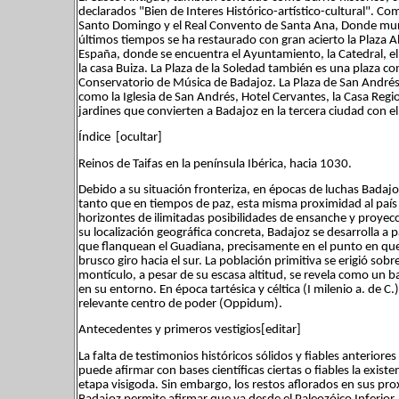
declarados "Bien de Interes Histórico-artístico-cultural". Com
Santo Domingo y el Real Convento de Santa Ana, Donde muri
últimos tiempos se ha restaurado con gran acierto la Plaza Al
España, donde se encuentra el Ayuntamiento, la Catedral, el 
la casa Buiza. La Plaza de la Soledad también es una plaza c
Conservatorio de Música de Badajoz. La Plaza de San Andrés
como la Iglesia de San Andrés, Hotel Cervantes, la Casa Reg
jardines que convierten a Badajoz en la tercera ciudad con e
Índice [ocultar]
Reinos de Taifas en la península Ibérica, hacia 1030.
Debido a su situación fronteriza, en épocas de luchas Badaj
tanto que en tiempos de paz, esta misma proximidad al país 
horizontes de ilimitadas posibilidades de ensanche y proyecci
su localización geográfica concreta, Badajoz se desarrolla a 
que flanquean el Guadiana, precisamente en el punto en que l
brusco giro hacia el sur. La población primitiva se erigió so
montículo, a pesar de su escasa altitud, se revela como un 
en su entorno. En época tartésica y céltica (I milenio a. de C.
relevante centro de poder (Oppidum).
Antecedentes y primeros vestigios[editar]
La falta de testimonios históricos sólidos y fiables anteriore
puede afirmar con bases científicas ciertas o fiables la exi
etapa visigoda. Sin embargo, los restos aflorados en sus pr