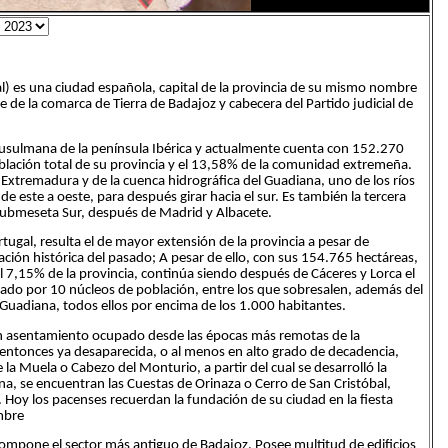
gal) es una ciudad española, capital de la provincia de su mismo nombre
e la comarca de Tierra de Badajoz y cabecera del Partido judicial de
musulmana de la península Ibérica y actualmente cuenta con 152.270
blación total de su provincia y el 13,58% de la comunidad extremeña.
 Extremadura y de la cuenca hidrográfica del Guadiana, uno de los ríos
e este a oeste, para después girar hacia el sur. Es también la tercera
Submeseta Sur, después de Madrid y Albacete.
tugal, resulta el de mayor extensión de la provincia a pesar de
ción histórica del pasado; A pesar de ello, con sus 154.765 hectáreas,
el 7,15% de la provincia, continúa siendo después de Cáceres y Lorca el
rado por 10 núcleos de población, entre los que sobresalen, además del
Guadiana, todos ellos por encima de los 1.000 habitantes.
n asentamiento ocupado desde las épocas más remotas de la
a entonces ya desaparecida, o al menos en alto grado de decadencia,
la Muela o Cabezo del Monturio, a partir del cual se desarrolló la
na, se encuentran las Cuestas de Orinaza o Cerro de San Cristóbal,
oy los pacenses recuerdan la fundación de su ciudad en la fiesta
mbre
compone el sector más antiguo de Badajoz. Posee multitud de edificios