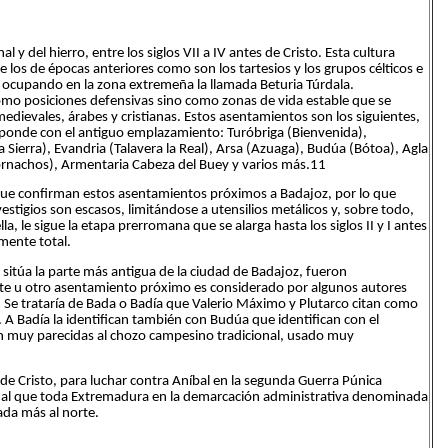
l y del hierro, entre los siglos VII a IV antes de Cristo. Esta cultura
 los de épocas anteriores como son los tartesios y los grupos célticos e
s ocupando en la zona extremeña la llamada Beturia Túrdala.
mo posiciones defensivas sino como zonas de vida estable que se
dievales, árabes y cristianas. Estos asentamientos son los siguientes,
sponde con el antiguo emplazamiento: Turóbriga (Bienvenida),
a Sierra), Evandria (Talavera la Real), Arsa (Azuaga), Budúa (Bótoa), Agla
ornachos), Armentaria Cabeza del Buey y varios más.11
 que confirman estos asentamientos próximos a Badajoz, por lo que
estigios son escasos, limitándose a utensilios metálicos y, sobre todo,
la, le sigue la etapa prerromana que se alarga hasta los siglos II y I antes
amente total.
 sitúa la parte más antigua de la ciudad de Badajoz, fueron
ste u otro asentamiento próximo es considerado por algunos autores
Se trataría de Bada o Badía que Valerio Máximo y Plutarco citan como
o. A Badía la identifican también con Budúa que identifican con el
n muy parecidas al chozo campesino tradicional, usado muy
 de Cristo, para luchar contra Aníbal en la segunda Guerra Púnica
ual que toda Extremadura en la demarcación administrativa denominada
uada más al norte.