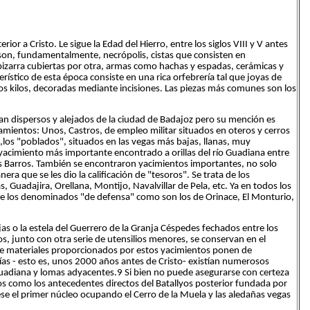
rior a Cristo. Le sigue la Edad del Hierro, entre los siglos VIII y V antes
l son, fundamentalmente, necrópolis, cistas que consisten en
pizarra cubiertas por otra, armas como hachas y espadas, cerámicas y
erístico de esta época consiste en una rica orfebrería tal que joyas de
os kilos, decoradas mediante incisiones. Las piezas más comunes son los
n dispersos y alejados de la ciudad de Badajoz pero su mención es
amientos: Unos, Castros, de empleo militar situados en oteros y cerros
os,los "poblados", situados en las vegas más bajas, llanas, muy
l yacimiento más importante encontrado a orillas del río Guadiana entre
los Barros. También se encontraron yacimientos importantes, no solo
era que se les dio la calificación de "tesoros". Se trata de los
, Guadajira, Orellana, Montijo, Navalvillar de Pela, etc. Ya en todos los
 de los denominados "de defensa" como son los de Orinace, El Monturio,
s o la estela del Guerrero de la Granja Céspedes fechados entre los
s, junto con otra serie de utensilios menores, se conservan en el
e materiales proporcionados por estos yacimientos ponen de
as - esto es, unos 2000 años antes de Cristo- existían numerosos
Guadiana y lomas adyacentes.9 Si bien no puede asegurarse con certeza
 como los antecedentes directos del Batallyos posterior fundada por
se el primer núcleo ocupando el Cerro de la Muela y las aledañas vegas