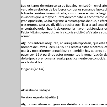
Los lusitanos derrotan cerca de Badajoz, en Lobón, en el año 
verdadera rebelión de los íberos contra los romanos fue capi
la fuerte resistencia encontrada, los romanos envían a Serg
invasores que la mayor dureza del combate la encontraron en 
gran oposición, Galba esgrime la estratagema de que, a efectos
tres grupos. Una vez divididos pasó a cuchillo a la casi total
encontraba quien habría de oponer la mayor resistencia a lo
Fabio Máximo que obtuvo la victoria y obligó a Viriato a susc
romani.
Algunos autores aseguran, en arriegada hipótesis, que este t
nombre de Civitas Pacis.14 15 16 Frente a estas hipótesis, ot
Badía y posteriormente Badajoz.17 También hay autores que 
pacense».18 A partir de estos momentos la romanización de la
de la época prerromana resulta prácticamente desconocida.19
modesta aldea.
Orígenes[editar]
Alcazaba de Badajoz.
Versión legendaria[editar]
Algunos escritores antiguos nos deleitan con sus versiones a