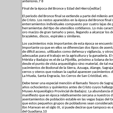
anteriores.7 8
Final de la época del Bronce y Edad del Hierro[editar]
El periodo del Bronce final se extiende a parte del milenio ante
de Cristo. Los restos aparecidos en la época del Bronce fina
enterramientos individuales compuesto por cuatro lajas de 
herramientas del tipo de utensilios cotidianos. Lo más caract
oro macizo de gran tamaño y peso, llegando a alcanzar los d
brazaletes, discos, espirales y similares.
Los yacimientos más importantes de esta época se encuentra
importante ya que en ellos se diferencian dos tipos de asent
de difícil acceso, utilizados como defensa y vigilancia, y otr
adecuadas para el trabajo en la agricultura y la ganadería. E
Mérida y Badajoz es el de La Pijotilla, próximo a Solana de 
desde el punto de vista arqueológico sino material, de tal man
yacimientos de Bodonal de la Sierra, Azuaga, Alange, Sagrajas
cerros y oteros que rodean la capital aparecen yacimientos
La Muela, Santa Engracia, los Cerros de San Cristóbal, etc.
Debe tener una especial mención el llamado Tesoro de Sagraja
años ochocientos y quinientos antes de Cristo cuyos hallazgo
Museo Arqueológico Provincial de Badajoz. La abundancia d
manifiesto que en época relativamente cercana a nuestros dí
asentamientos de población estable en las vegas bajas del 
que estos pequeños grupos de pobladores sean considerados
Ibn Marwan en el siglo IX, sí puede decirse que tampoco es e
del Guadiana.10