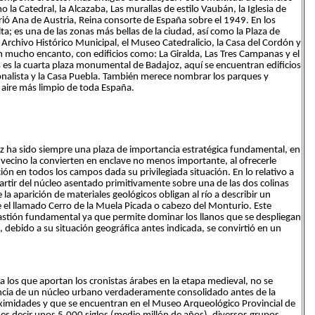
o la Catedral, la Alcazaba, Las murallas de estilo Vaubán, la Iglesia de
ó Ana de Austria, Reina consorte de España sobre el 1949. En los
ta; es una de las zonas más bellas de la ciudad, así como la Plaza de
Archivo Histórico Municipal, el Museo Catedralicio, la Casa del Cordón y
on mucho encanto, con edificios como: La Giralda, Las Tres Campanas y el
 es la cuarta plaza monumental de Badajoz, aquí se encuentran edificios
ionalista y la Casa Puebla. También merece nombrar los parques y
l aire más limpio de toda España.
oz ha sido siempre una plaza de importancia estratégica fundamental, en
vecino la convierten en enclave no menos importante, al ofrecerle
ón en todos los campos dada su privilegiada situación. En lo relativo a
partir del núcleo asentado primitivamente sobre una de las dos colinas
a aparición de materiales geológicos obligan al río a describir un
bre el llamado Cerro de la Muela Picada o cabezo del Monturio. Este
bastión fundamental ya que permite dominar los llanos que se despliegan
), debido a su situación geográfica antes indicada, se convirtió en un
s a los que aportan los cronistas árabes en la etapa medieval, no se
stencia de un núcleo urbano verdaderamente consolidado antes de la
oximidades y que se encuentran en el Museo Arqueológico Provincial de