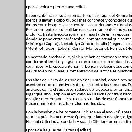
Época ibérica o prerromana[editar]
La época ibérica se solapa en parte con la etapa del Bronce fina
ibérica la llevan a cabo grupos más concretos y conocidos que
íberos entre los que se encuentran los turdetanos y túrdalo
Posteriormente se consolidaros sus asentamientos, no ya co
prolongó hasta la época romana y, más tarde en las épocas me
donde se pone entre paréntesis el nombre actual que corre
Miróbriga (Capilla), Nertobriga Concordia Iulia (Fregenal de l
(Montijo), Lycón (Lobón), Curiga (Monesterio), Fornacis (H
Es necesario precisar que, si bien se han encontrado restos
concierne al ámbito geográfico concreto de esta ciudad, los v
cerámicos. A la época anterior, la ibérica y solapándose con el
de Cristo en los cuales la romanización de la zona es práctic
Los altos del Cerro de la Muela y San Cristóbal, donde hoy se
asentamientos defensivos y de lucha contra los romanos. E
antiguos como el supuesto Badajoz de la época prerromana. 
lugar que sitió Escipión el Africano en su lucha contra Viriat
Badajoz Prerromano.12 y.13 Las viviendas de esta época so
frecuentemente hasta hace algunas décadas.
Con la invasión de los romanos, iniciada en el año 218 antes
termina prácticamente esta época, quedando Badajoz, al ig
Hispania Ulterior, al sur de la Hispania Citerior que era la sit
Época de las guerras lusitanas[editar]