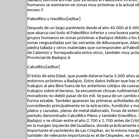
Badajoz permite afirmar que ya desde el Paleozóico Inferior,
humanos se asentaron en zonas muy próximas a la actual sit
escaso.5
Paleolítico y Neolítico[editar]
Después de un largo paréntesis desde el año 40.000 al 6.000
que abarca casi todo el Paleolítico Inferior y una buena part
grupos humanos en zonas próximas a Badajoz debido a los t
zonas resguardadas por las serranías de Alburquerque, Alan
piedra tallada y otros materiales que corresponden al Paleol
de Calamón y Torrequebrada entre otros, también muy próxi
Provincial de Badajoz.6
Calcolítico[editar]
El inicio de esta Edad, que puede datarse hacia 3.000 años a
entornos próximos a Badajoz. Estos datos indican que hay 
trabajos al aire libre fuera de los anteriores cobijos de cue
trabajos sobre el terreno. Se encuentran chozas rudimentaria
moradores no debió pasar de los mil. Se pasa de un cambio en
forma estable. También aparecen las primeras actividades de
consistiendo principalmente en la extracción, fundición y m
platos y cazuelas, piezas de metal elaborado, fosas de ent
periodo denominado Calcolítico Pleno y también Eneolítico.
Badajoz y se sitúan entre el año 2.700 y 1.700 antes de Crist
en la margen izquierda del Guadiana, donde prácticamente s
importante el yacimiento de Las Crispitas, en la misma marge
también de relevante importancia es el de Céspedes, en la m