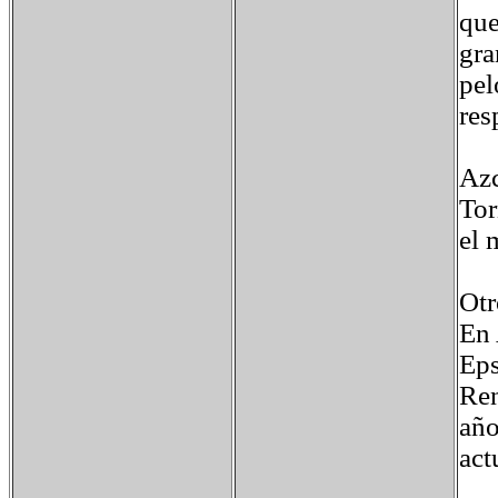
que
gra
pel
res
Azc
Tor
el 
Otr
En 
Eps
Ren
año
act