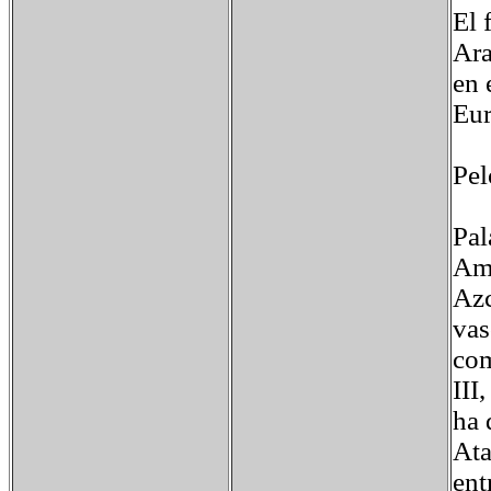
El 
Ara
en 
Eur
Pel
Pal
Ami
Azc
vas
com
III
ha 
Ata
ent