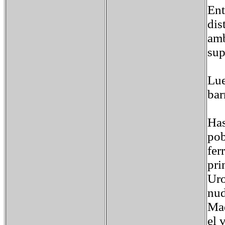
Ent
dis
amb
sup
Lue
bar
Has
pob
fer
pri
Uro
nud
Mad
el 