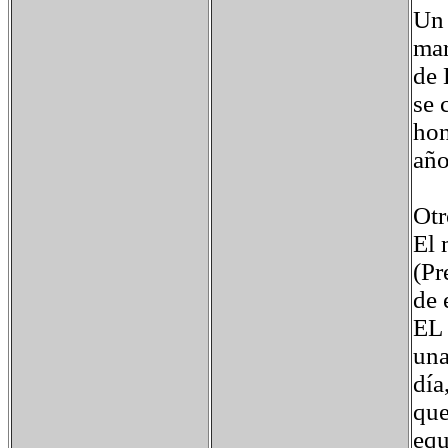
Un 
mar
de 
se 
hon
año
Otr
El 
(Pr
de 
EL 
una
día
que
equ