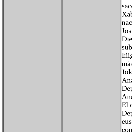
sac
Xab
nac
Jos
Die
sub
Iñi
más
Jok
Ana
Dep
Ana
El 
Dep
eus
com