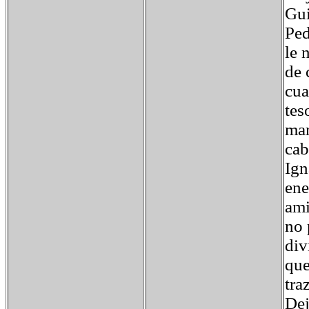
Gui
Ped
le 
de 
cua
tes
mar
cab
Ign
ene
ami
no 
div
que
tra
Dej