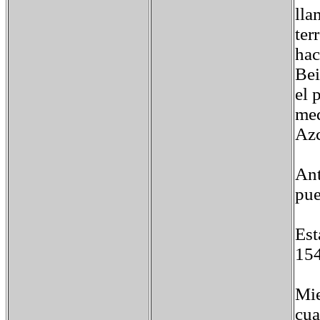
lla
ter
hac
Bei
el 
med
Azc
Ant
pue
Est
154
Mie
cua