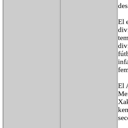
des
El 
div
tem
div
fút
inf
fem
El 
Men
Xak
ken
sec