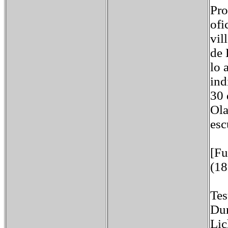
Pro
ofi
vil
de 
lo 
ind
30 
Ola
esc
[Fu
(18
Tes
Dur
Lic