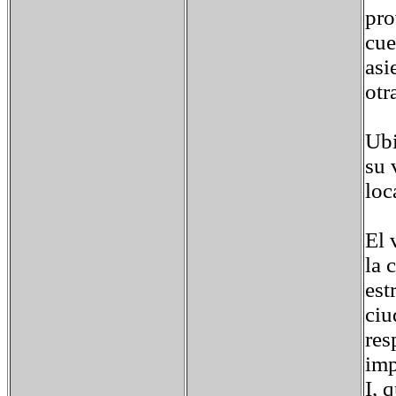
pro
cue
asi
otr
Ubi
su 
loc
El 
la 
est
ciu
res
imp
I, 