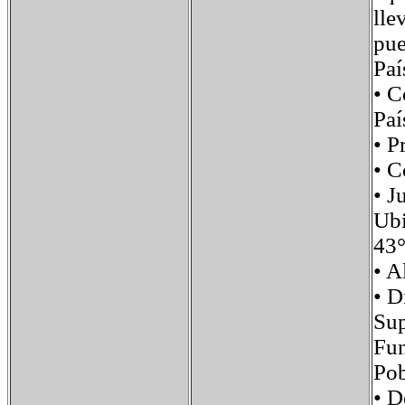
lle
pue
Pa
• 
Paí
• 
• 
• 
Ub
43°
• 
• 
Su
Fu
Po
• 