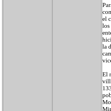
Par
com
el 
los
ent
hic
la 
cam
vic
El 
vil
133
pob
Mon
Mir