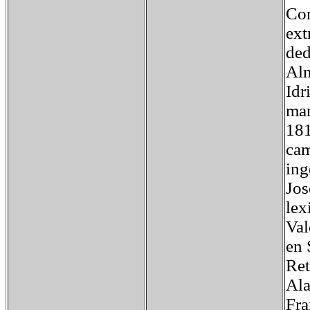
Con
ext
ded
Alm
Idr
mar
181
cam
ing
Jos
lex
Val
en 
Ret
Ala
Fra