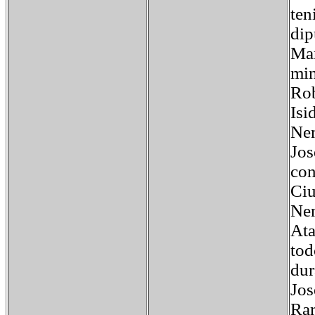
ten
dip
Mar
min
Rob
Isi
Nem
Jos
con
Ciu
Nem
Ata
tod
dur
Jos
Ram