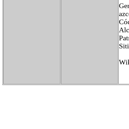
Ge
azc
Có
Alc
Pa
Si
Wik