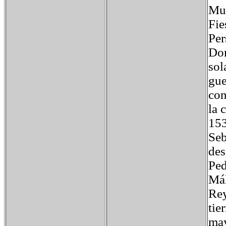
Mu
Fie
Per
Dom
sol
gue
con
la 
153
Seb
des
Ped
Mál
Rey
tie
may