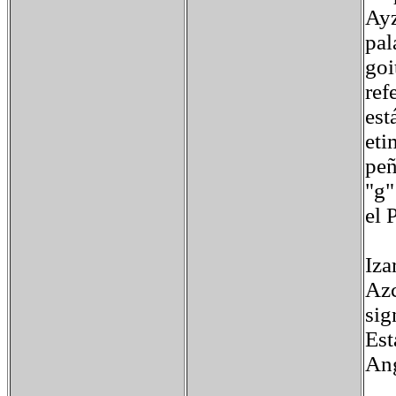
Ayz
pal
goi
ref
est
eti
peñ
"g"
el 
Iza
Azc
sig
Est
Ang