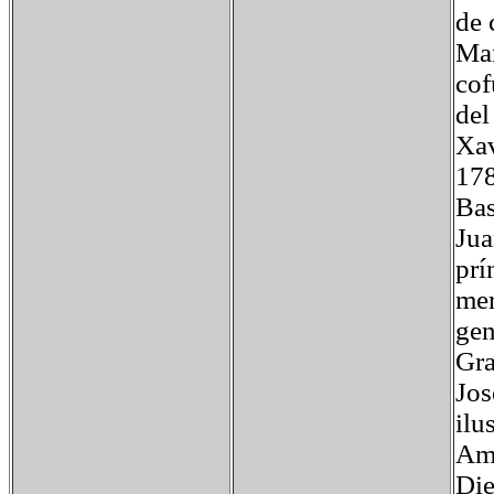
de 
Man
cof
del
Xav
178
Bas
Jua
prí
mer
gen
Gra
Jos
ilu
Ami
Die