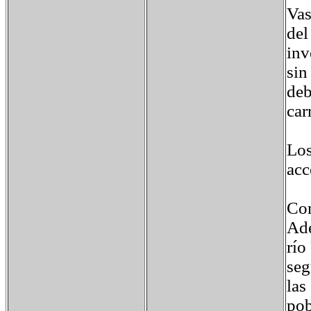
Vas
del
inv
sin
deb
car
Los
acc
Com
Ade
río
seg
las
pob