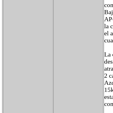
com
Baj
AP-
la 
el 
cua
La 
des
atr
2 c
Azc
15k
est
com