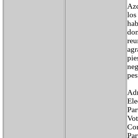
Azc
los
hab
dom
reu
agr
pie
neg
pes
Adm
Ele
Pa
V
Co
Pa