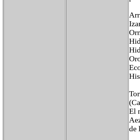
Arr
Iza
Orm
Hid
Hid
Oro
Eco
His
Tor
(Ca
El 
Aez
de 