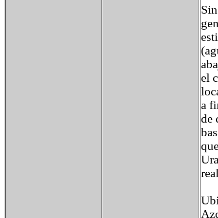
Sin
gen
est
(ag
aba
el 
loc
a f
de 
bas
que
Ura
rea
Ubi
Azc