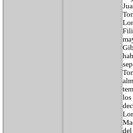
Jua
Tom
Lor
Fil
may
Gib
hab
sep
Tom
alm
tem
los
dec
Lor
Mae
del