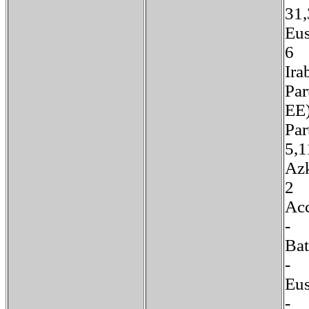
31
Eus
6
I
Par
E
Pa
5,
Az
Ac
-
Ba
-
E
-