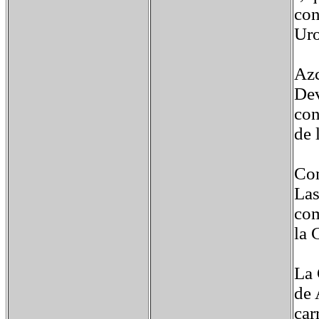
con
Uro
Azc
Dev
con
de 
Com
Las
com
la 
La 
de 
car