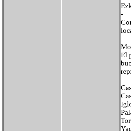
Ez
-
Con
loc
Mon
El 
bue
rep
Cas
Cas
Igl
Pal
Tor
Yac