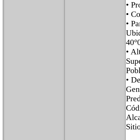
• P
• C
• P
Ubi
40°
• 
Sup
Pob
• D
Gen
Pre
Cód
Alca
Si