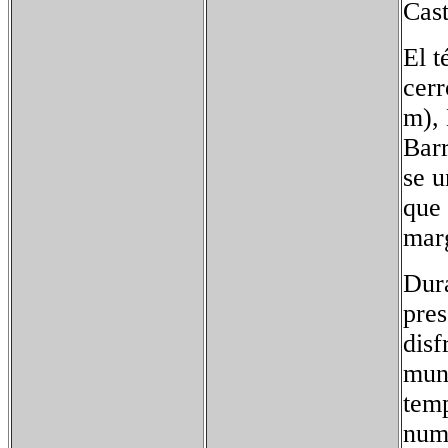
Cast
El 
cerr
m), 
Barr
se u
que 
mar
Dura
pres
disf
muni
temp
num