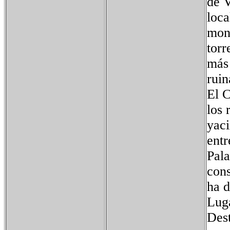
de V
loca
mont
torr
más 
ruin
El C
los 
yaci
entr
Pala
cons
ha d
Luga
Dest