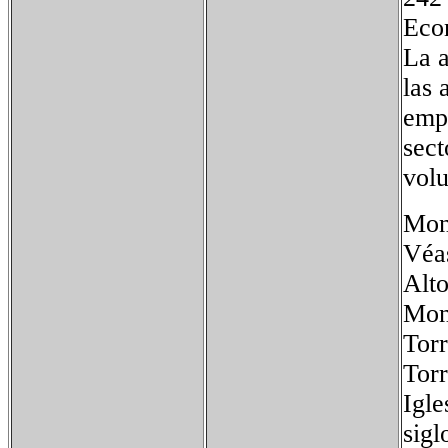
Eco
La a
las 
empl
sect
volu
Mon
Véas
Alt
Mon
Torr
Torr
Igle
sigl