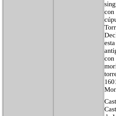
sing
con 
cúpu
Tor
Decl
esta
anti
con 
mori
torr
160
Mon
Cast
Cast