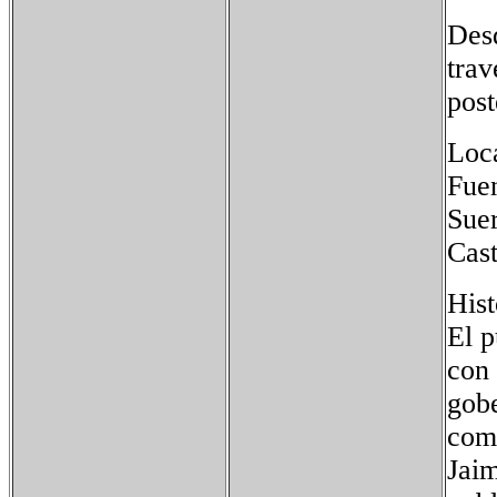
Desd
trav
post
Loca
Fuen
Suer
Cast
Hist
El p
con 
gobe
coma
Jaim