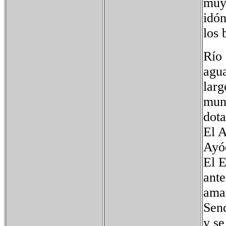
muy 
idón
los 
Río 
agua
larg
muni
dota
El A
Ayó
El E
ante
aman
Send
y se