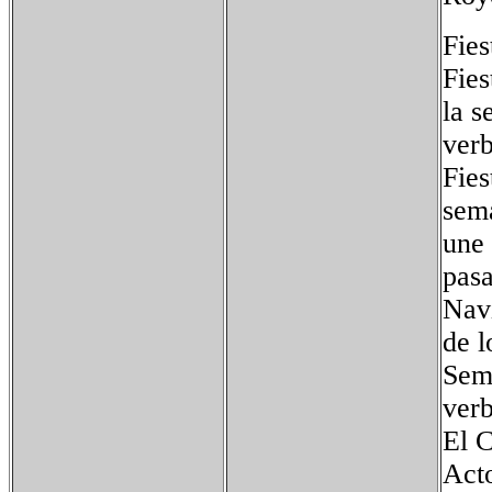
Fies
Fies
la s
verb
Fies
sema
une 
pasa
Navi
de l
Sema
verb
El C
Acto