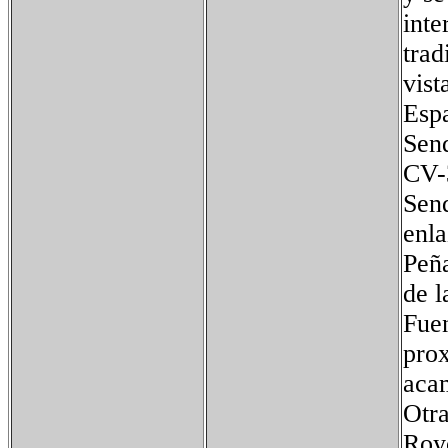
inte
trad
vist
Esp
Send
CV-3
Send
enl
Peña
de l
Fuen
prox
aca
Otra
Royo