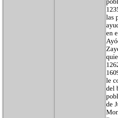
pobl
1235
las 
ayud
en e
Ayód
Zayd
quie
1262
1609
le c
del 
pob
de 
Monz