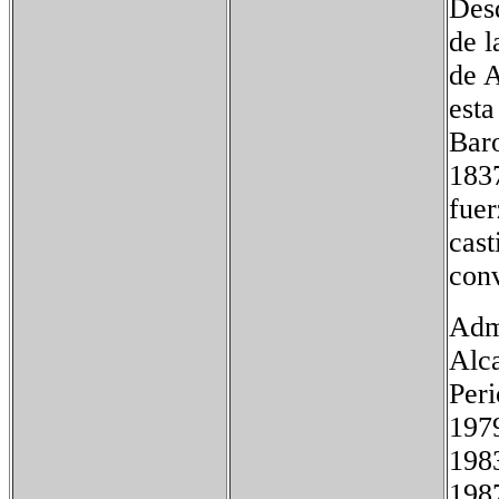
Des
de l
de A
esta
Baro
1837
fuer
cast
conv
Adm
Alca
Pe
19
19
198