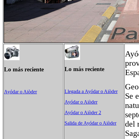
Ayód
prov
Lo más reciente
Lo más reciente
Espa
Geo
Llegada a Ayódar o Aiòder
Ayódar o Aiòder
Se e
Ayódar o Aiòder
natu
Ayódar o Aiòder 2
sept
del 
Salida de Ayódar o Aiòder
Saga