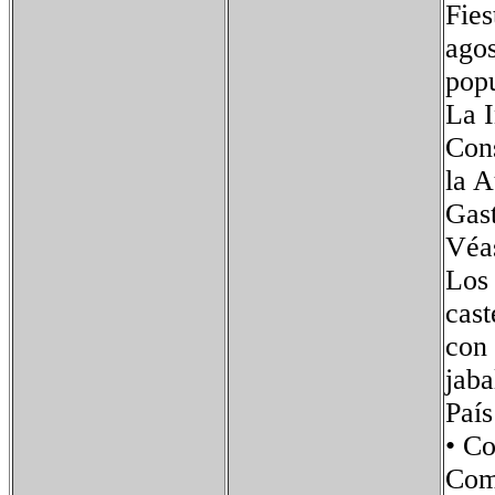
Fies
agos
popu
La I
Cons
la A
Gas
Véas
Los 
cast
con 
jaba
Paí
• C
Com