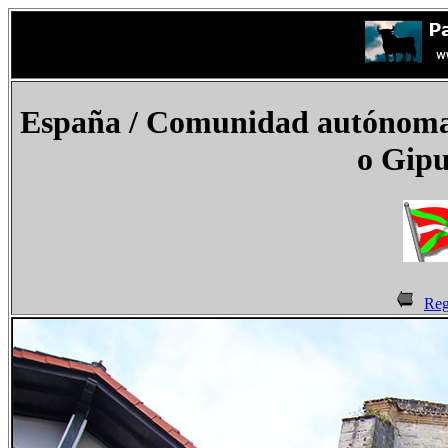
España
/ Comunidad autónoma d
o Gip
Reg