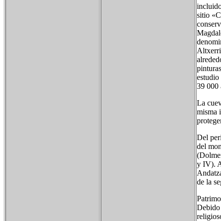
incluid
sitio «
conserv
Magdalen
denomin
Altxerr
alreded
pintura
estudio
39 000 
La cueva
misma i
protege
Del per
del mon
(Dolmen
y IV). 
Andatza
de la s
Patrimo
Debido 
religio