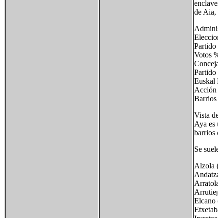
enclave
de Aia,
Adminis
Eleccio
Partido
Voto
Conceja
Parti
Euska
Acci
Barrios
Vista d
Aya es 
barrios
Se suel
Alzola (
Andatza
Arratol
Arrutieg
Elcano 
Etxetaba