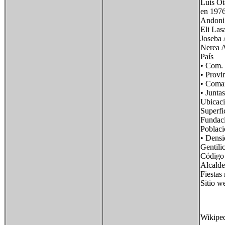
Luis Ot
en 1976
Andoni 
Eli Las
Joseba 
Nerea A
País F
• Com.
• Prov
• Com
• Junt
Ubicac
Super
Fund
Pobla
• Dens
Genti
Código
Alcald
Fiesta
Sitio
Wikipe