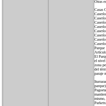
Otras e
Casas G
Caserío
Caserío
Caserío
Caserío
Caserío
Caserío
Caserío
Caserío
Parque 
Artícul
El Parq
el nive
zona pe
del tér
paraje 
Iturrar
parque)
Pagoeta
mantien
mismo, 
Parketxe