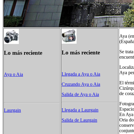
Aya (en
(España
Se trata
Lo más reciente
Lo más reciente
encuent
Localiz
Aya per
Llegada a Aya o Aia
Aya o Aia
El térm
Cruzando Aya o Aia
Cizúrqu
de cora
Salida de Aya o Aia
Fotogra
Espacio
Llegada a Laurgain
Laurgain
En Aya 
Oria do
Salida de Laurgain
conserv
conjunt