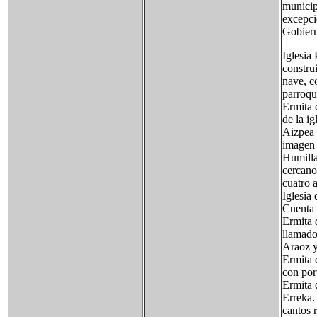
municip
excepci
Gobier
Iglesia
constru
nave, c
parroqu
Ermita 
de la ig
Aizpea 
imagen 
Humilla
cercano
cuatro 
Iglesia
Cuenta 
Ermita 
llamado
Araoz y
Ermita 
con port
Ermita 
Erreka.
cantos 