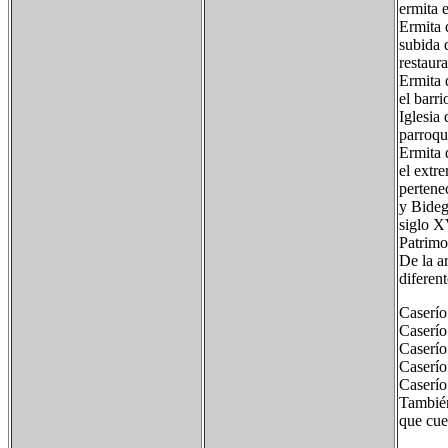
ermita e
Ermita 
subida 
restaur
Ermita 
el barri
Iglesia
parroqu
Ermita 
el extr
pertene
y Bideg
siglo X
Patrimo
De la a
diferen
Caserío
Caserío
Caserío 
Caserío
Caserío
También
que cue