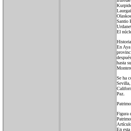
Iruretae
Kurpide
Laurgai
Olaskoe
Santio 
Urdanet
El núcl
Histori
En Aya 
provinc
después
hasta s
Montere
Se ha c
Sevilla
Califor
Paz.
Patrimo
Figura 
Patrimo
Artícul
En esta