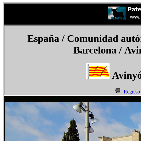
España
/ Comunidad autón
Barcelona /
Avi
Avinyó
Regreso 