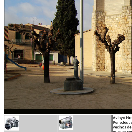
Avinyó No
Penedès , 
vecinos de