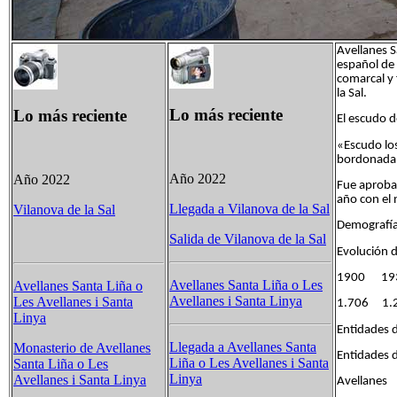
Avellanes S
español de 
comarcal y 
la Sal.
Lo más reciente
Lo más reciente
El escudo d
«Escudo los
bordonada 
Año 2022
Año 2022
Fue aproba
año con el
Llegada a Vilanova de la Sal
Vilanova de la Sal
Demografía
Salida de Vilanova de la Sal
Evolución 
1900 1
Avellanes Santa Liña o Les
Avellanes Santa Liña o
Avellanes i Santa Linya
Les Avellanes i Santa
1.706 1
Linya
Entidades d
Llegada a Avellanes Santa
Monasterio de Avellanes
Entidades
Liña o Les Avellanes i Santa
Santa Liña o Les
Linya
Avellanes i Santa Linya
Avellan