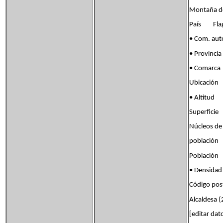
Montaña de 
País Flag 
• Com. au
• Provinci
• Comar
Ubicación
• Altit
Superfic
Núcleos de
poblaci
Població
• Densida
Código po
Alcaldesa
[editar dat