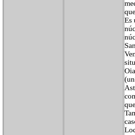
med
que
Es 
núc
núc
San
Ven
sit
Oia
(un
Ast
com
que
Tam
cas
Loc