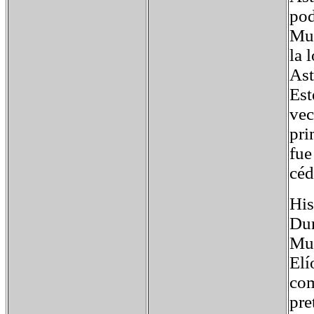
pod
Mur
la 
Ast
Est
vec
pri
fue
céd
His
Dur
Mur
Elí
com
pre