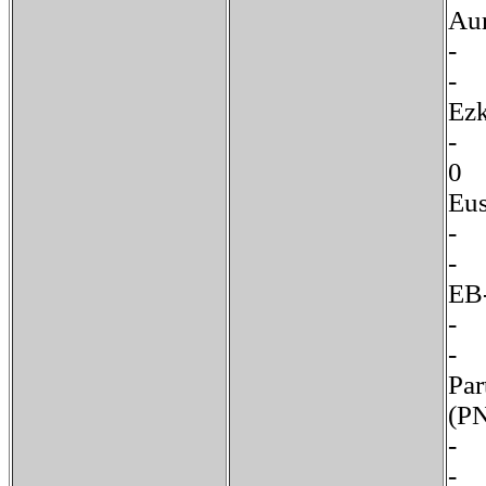
Au
Ez
E
-
E
-
Par
(