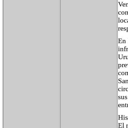
Ven
con
loc
res
En 
inf
Uru
pre
com
San
cir
sus
ent
His
El 