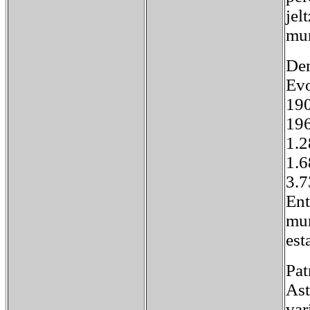
jel
mun
De
Evo
1
19
1
3.
Ent
mun
est
Pat
Ast
var