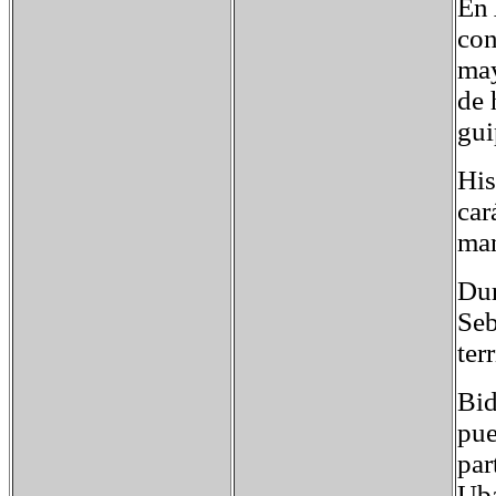
En 
con
may
de 
gui
His
car
man
Dur
Seb
terr
Bid
pue
par
Uba