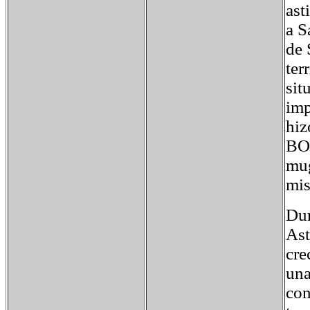
ast
a S
de 
ter
sit
imp
hiz
BOE
mug
mi
Dur
Ast
cre
una
con