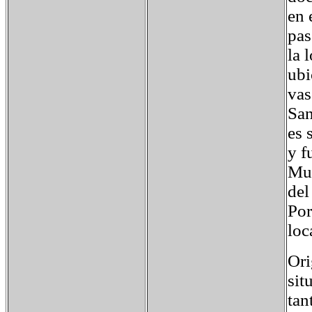
en 
pas
la 
ubi
vas
San
es 
y f
Mus
del
Por
loc
Ori
sit
tan