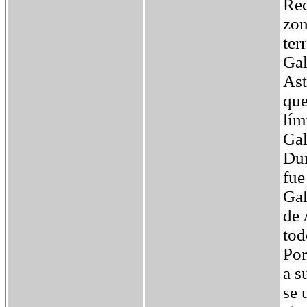
Rec
zon
ter
Gal
Ast
que
lím
Gal
Dur
fue
Gal
de 
tod
Por
a s
se 