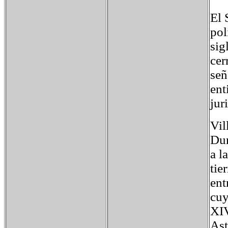
El 
pol
sig
cer
señ
ent
jur
Vil
Dur
a l
tie
ent
cuy
XIV
Ast