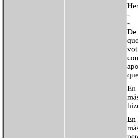
He
De 
que
vot
con
apo
que
En 
más
hiz
En 
más
per