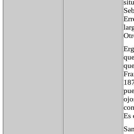
sit
Seb
Err
lar
Otr
Erg
que
que
Fra
187
pue
ojo
con
Es 
San