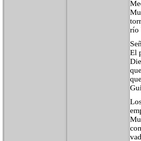
Med
Mur
tor
río
Señ
El 
Die
que
que
Gui
Los
emp
Mur
con
vad