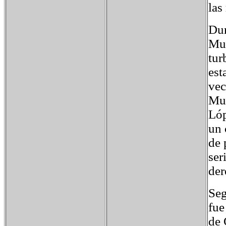
las
Dur
Mur
tur
est
vec
Mur
Lóp
un 
de 
ser
der
Seg
fue
de 