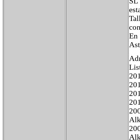
SL 
est
Tal
con
En 
Ast
Adm
Lis
201
20
20
201
20
Alk
20
Alk