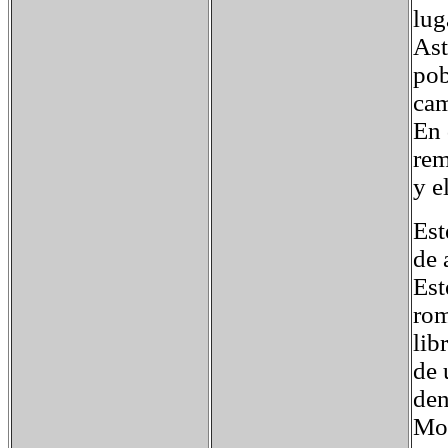
lug
Ast
pob
cam
En 
rem
y e
Est
de 
Est
rom
lib
de 
den
Mor