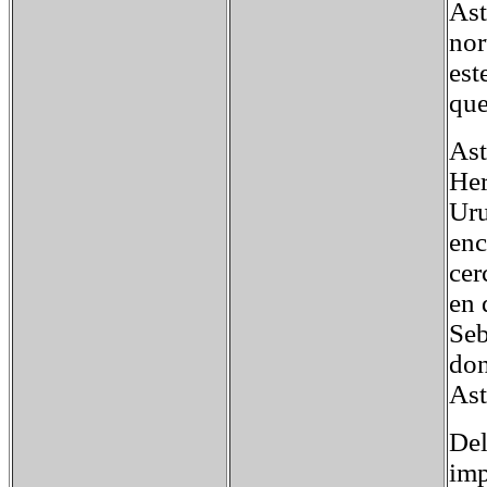
Ast
nor
est
que
Ast
Her
Uru
enc
cer
en 
Seb
don
Ast
Del
imp