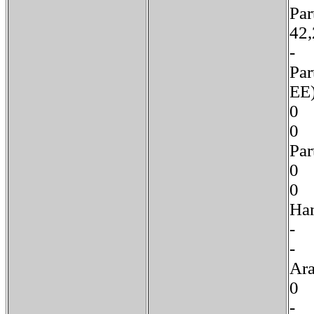
Pa
4
Par
E
Pa
0
H
-
A
-