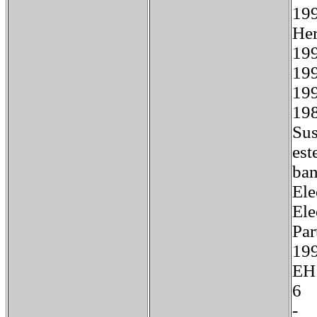
19
Her
199
199
199
19
Sus
est
ban
Ele
Ele
Pa
19
EH
6