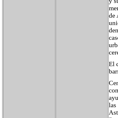
y s
men
de 
uni
den
cas
urb
cer
El 
bar
Cen
com
ayu
las
Ast