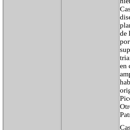
hie
Cas
dis
pla
de 
por
sup
tri
en 
amp
hab
ori
Pic
Otr
Pat
Cas