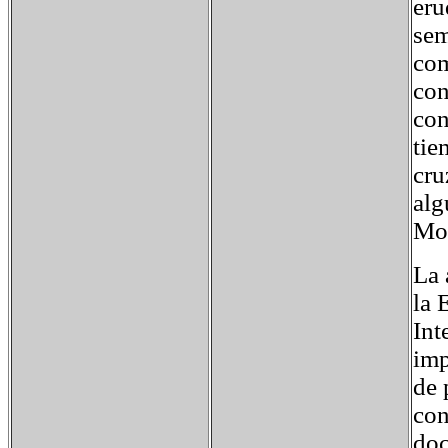
eru
sem
com
con
con
tie
cru
alg
Mor
La 
la 
Int
imp
de 
con
doc