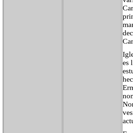
Cam
pri
man
dec
Cam
Igl
es 
est
hec
Erm
nom
Nor
ves
act