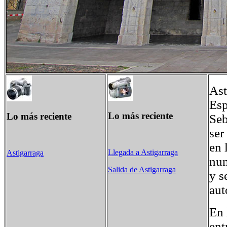
Ast
Esp
Lo más reciente
Lo más reciente
Seb
ser
en 
Llegada a Astigarraga
Astigarraga
num
Salida de Astigarraga
y s
aut
En 
ent