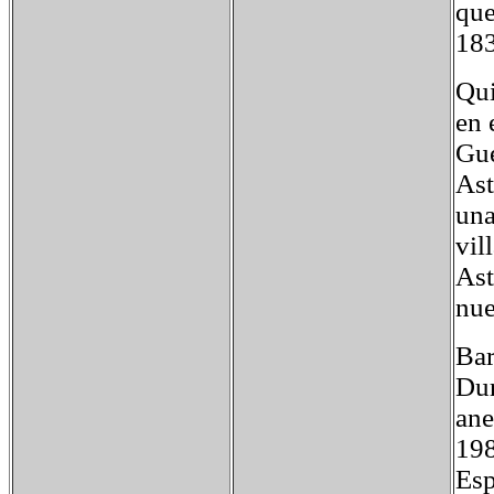
que
183
Qui
en 
Gue
Ast
una
vil
Ast
nue
Bar
Dur
ane
198
Esp