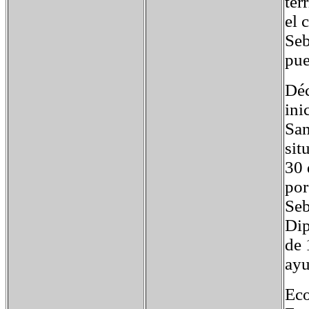
ter
el 
Seb
pue
Déc
ini
San
sit
30 
por
Seb
Dip
de 
ayu
Ec