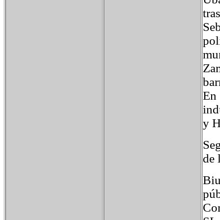
tra
Seb
pol
mun
Zam
bar
En 
ind
y H
Seg
de 
Biu
púb
Com