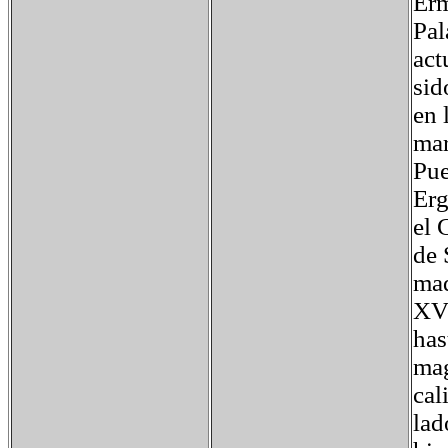
Erm
Pal
act
sid
en 
mar
Pue
Erg
el 
de 
mad
XVI
has
mag
cal
lad