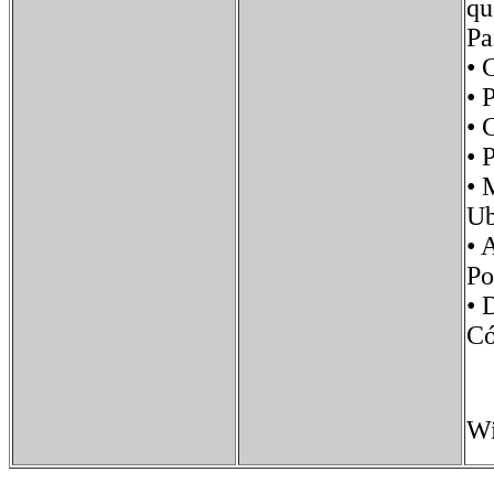
qu
Pa
• 
• 
•
•
•
U
•
P
• 
Có
Wi