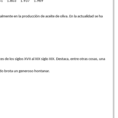
51 1.803 1.937 1.969
lmente en la producción de aceite de oliva. En la actualidad se ha
s de los siglos XVII al XIX siglo XIX. Destaca, entre otras cosas, una
lado brota un generoso hontanar.