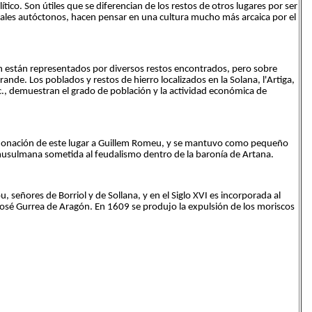
ico. Son útiles que se diferencian de los restos de otros lugares por ser
iales autóctonos, hacen pensar en una cultura mucho más arcaica por el
ién están representados por diversos restos encontrados, pero sobre
nde. Los poblados y restos de hierro localizados en la Solana, l'Artiga,
tc., demuestran el grado de población y la actividad económica de
zo donación de este lugar a Guillem Romeu, y se mantuvo como pequeño
usulmana sometida al feudalismo dentro de la baronía de Artana.
u, señores de Borriol y de Sollana, y en el Siglo XVI es incorporada al
 José Gurrea de Aragón. En 1609 se produjo la expulsión de los moriscos