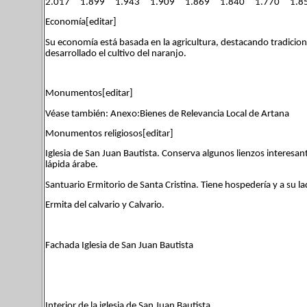
2.017 1.899 1.943 1.909 1.869 1.840 1.770 1.8
Economía[editar]
Su economía está basada en la agricultura, destacando tradiciona
desarrollado el cultivo del naranjo.
Monumentos[editar]
Véase también: Anexo:Bienes de Relevancia Local de Artana
Monumentos religiosos[editar]
Iglesia de San Juan Bautista. Conserva algunos lienzos interesante
lápida árabe.
Santuario Ermitorio de Santa Cristina. Tiene hospedería y a su 
Ermita del calvario y Calvario.
Fachada Iglesia de San Juan Bautista
Interior de la iglesia de San Juan Bautista