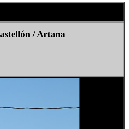
stellón /
Artana