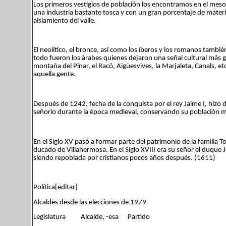
Los primeros vestigios de población los encontramos en el mesolít
una industria bastante tosca y con un gran porcentaje de mater
aislamiento del valle.
El neolítico, el bronce, así como los íberos y los romanos tamb
todo fueron los árabes quienes dejaron una señal cultural más gra
montaña del Pinar, el Racó, Aigüesvives, la Marjaleta, Canals, e
aquella gente.
Después de 1242, fecha de la conquista por el rey Jaime I, hi
señorío durante la época medieval, conservando su población m
En el Siglo XV pasó a formar parte del patrimonio de la familia To
ducado de Villahermosa. En el Siglo XVIII era su señor el duque
siendo repoblada por cristianos pocos años después. (1611)
Política[editar]
Alcaldes desde las elecciones de 1979
Legislatura Alcalde, -esa Partido