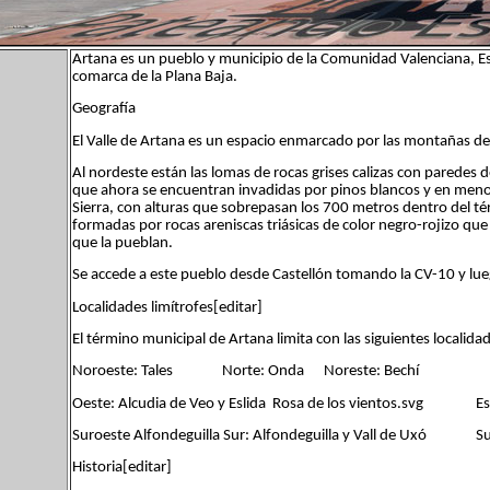
Artana es un pueblo y municipio de la Comunidad Valenciana, Esp
comarca de la Plana Baja.
Geografía
El Valle de Artana es un espacio enmarcado por las montañas de 
Al nordeste están las lomas de rocas grises calizas con paredes d
que ahora se encuentran invadidas por pinos blancos y en menor
Sierra, con alturas que sobrepasan los 700 metros dentro del t
formadas por rocas areniscas triásicas de color negro-rojizo q
que la pueblan.
Se accede a este pueblo desde Castellón tomando la CV-10 y lue
Localidades limítrofes[editar]
El término municipal de Artana limita con las siguientes localida
Noroeste: Tales Norte: Onda Noreste: Bechí
Oeste: Alcudia de Veo y Eslida Rosa de los vientos.svg Es
Suroeste Alfondeguilla Sur: Alfondeguilla y Vall de Uxó Su
Historia[editar]