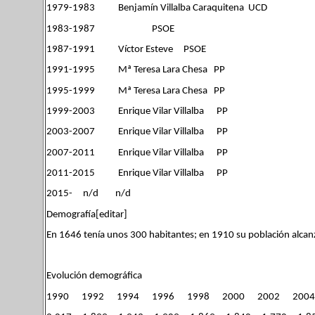
1979-1983 Benjamín Villalba Caraquitena UCD
1983-1987 PSOE
1987-1991 Víctor Esteve PSOE
1991-1995 Mª Teresa Lara Chesa PP
1995-1999 Mª Teresa Lara Chesa PP
1999-2003 Enrique Vilar Villalba PP
2003-2007 Enrique Vilar Villalba PP
2007-2011 Enrique Vilar Villalba PP
2011-2015 Enrique Vilar Villalba PP
2015- n/d n/d
Demografía[editar]
En 1646 tenía unos 300 habitantes; en 1910 su población alcanz
Evolución demográfica
1990 1992 1994 1996 1998 2000 2002 200