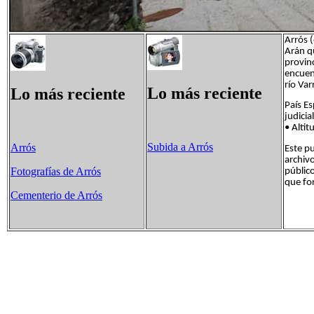
Arrós (
Arán qu
provinc
encuent
río Var
Lo más reciente
Lo más reciente
País E
judici
• Alti
Subida a Arrós
Arrós
Este pu
archiv
Fotografías de Arrós
público
que fo
Cementerio de Arrós