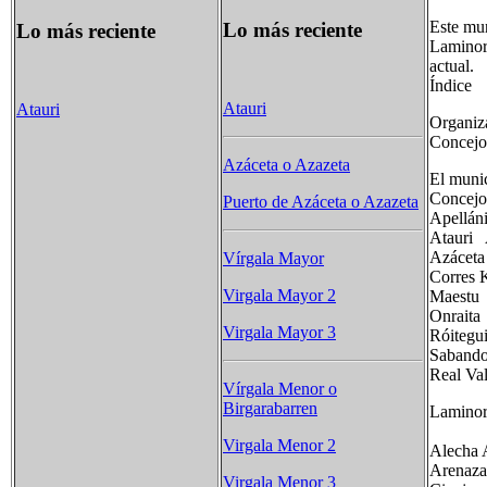
Este mun
Lo más reciente
Lo más reciente
Laminor
actual.
Índice
Atauri
Atauri
Organiza
Concejo
Azáceta o Azazeta
El munic
Conce
Puerto de Azáceta o Azazeta
Apel
Atau
Azá
Vírgala Mayor
Corr
Virgala Mayor 2
Maes
Onr
Virgala Mayor 3
Róit
Sab
Real V
Vírgala Menor o
Birgarabarren
Laminor
Virgala Menor 2
Alec
Are
Virgala Menor 3