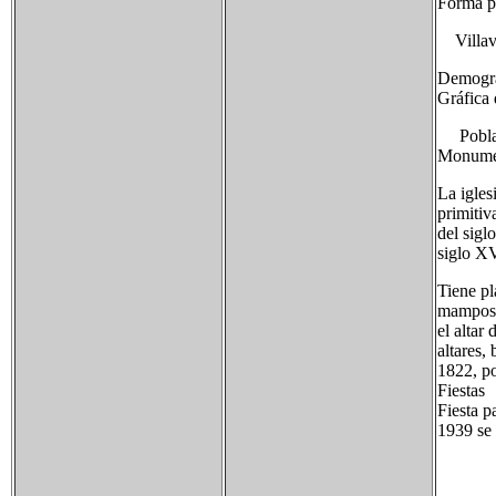
Forma pa
Villave
Demogra
Gráfica 
Poblaci
Monume
La igles
primitiv
del sigl
siglo XV
Tiene pl
mamposte
el altar
altares,
1822, po
Fiestas
Fiesta p
1939 se 