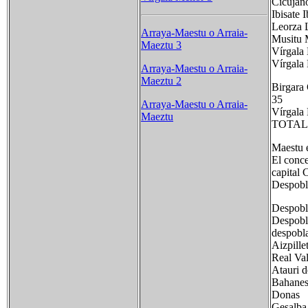
Cicu
Ibi
Leor
Arraya-Maestu o Arraia-
Musi
Maeztu 3
Vír
Vírgala
Arraya-Maestu o Arraia-
Maeztu 2
Birgara
35
Arraya-Maestu o Arraia-
Vírg
Maeztu
TOTA
Maestu e
El conce
capital 
Despobl
Despobla
Desp
despobl
Aizpi
Real V
Ataur
Bah
Don
Ge