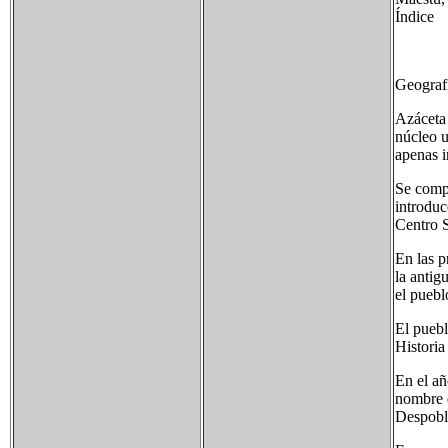
Índice
Geograf
Azáceta 
núcleo u
apenas i
Se compo
introduc
Centro S
En las p
la antig
el puebl
El puebl
Historia
En el añ
nombre 
Despob