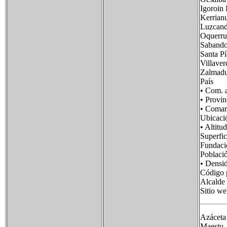
Igoroi
Kerria
Luzcan
Oqu
Sab
Sant
Vil
Zal
País B
• Com. 
• Prov
• Coma
Ubicac
• Alt
Superf
Funda
Poblac
• Dens
Código 
Alcalde
Sitio 
Azáceta 
Maestu, 