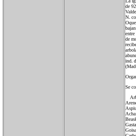
La ig
de 92
Valde
N. co
Oquen
bajan
entre
de mo
recib
arbol
abund
ind. 
(Mado
Organ
Se co
Arb
Arene
Aspi
Acha
Beas
Gast
Gois
Carb