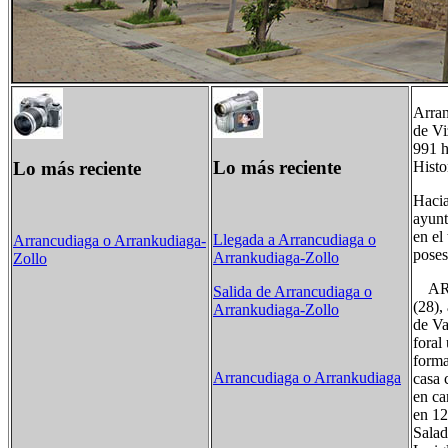
Arran
de Vi
991 h
Lo más reciente
Lo más reciente
Histo
Hacia
ayunt
en el
Llegada a Arrancudiaga o
Arrancudiaga o Arrankudiaga-
poses
Arrankudiaga-Zollo
Zollo
ARRAN
Salida de Arrancudiaga o
(28),
Arrankudiaga-Zollo
de Va
foral
forma
Arrancudiaga o Arrankudiaga
casa 
en ca
en 12
Salad