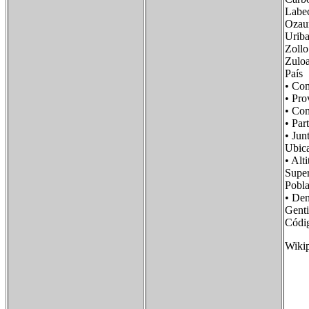
Labe
Ozau
Uriba
Zollo
Zulo
Paí
• Co
• Pr
• Co
• Pa
• Ju
Ubi
• A
Supe
Pobl
• De
Gent
Códi
Wiki