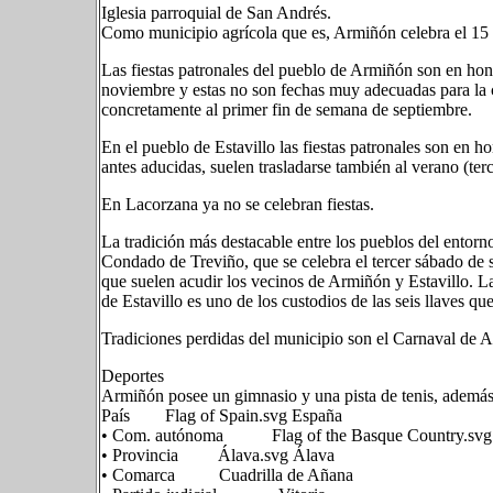
Iglesia parroquial de San Andrés.
Como municipio agrícola que es, Armiñón celebra el 15 
Las fiestas patronales del pueblo de Armiñón son en ho
noviembre y estas no son fechas muy adecuadas para la ce
concretamente al primer fin de semana de septiembre.
En el pueblo de Estavillo las fiestas patronales son en 
antes aducidas, suelen trasladarse también al verano (terc
En Lacorzana ya no se celebran fiestas.
La tradición más destacable entre los pueblos del entorno
Condado de Treviño, que se celebra el tercer sábado de s
que suelen acudir los vecinos de Armiñón y Estavillo. L
de Estavillo es uno de los custodios de las seis llaves que
Tradiciones perdidas del municipio son el Carnaval de A
Deportes
Armiñón posee un gimnasio y una pista de tenis, además
País Flag of Spain.svg España
• Com. autónoma Flag of the Basque Country.svg 
• Provincia Álava.svg Álava
• Comarca Cuadrilla de Añana