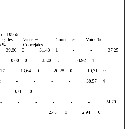
5​ 19956​
ncejales Votos % Concejales Votos %
os % Concejales
-PNV) 53,64 4 39,86 3 31,43 1 - - 37,25
30,77 2 10,00 0 33,06 3 53,92 4
iko Ezkerra (PSE-EE) 13,64 0 20,28 0 10,71 0
nte de Armiñon (AEIA) - - - - 38,57 4
) - - - - 0,71 0 - - - -
on-Estavillo (AIAE) - - - - - - 24,79
 - - - - - 2,48 0 2,94 0