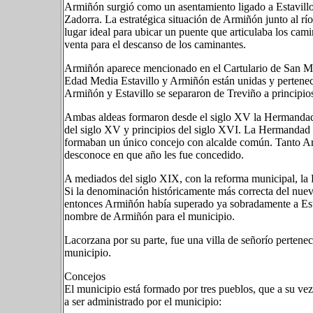
Armiñón surgió como un asentamiento ligado a Estavillo 
Zadorra. La estratégica situación de Armiñón junto al rí
lugar ideal para ubicar un puente que articulaba los cam
venta para el descanso de los caminantes.
Armiñón aparece mencionado en el Cartulario de San Mi
Edad Media Estavillo y Armiñón están unidas y pertenecen
Armiñón y Estavillo se separaron de Treviño a principios
Ambas aldeas formaron desde el siglo XV la Hermandad d
del siglo XV y principios del siglo XVI. La Hermandad 
formaban un único concejo con alcalde común. Tanto Armi
desconoce en que año les fue concedido.
A mediados del siglo XIX, con la reforma municipal, la
Si la denominación históricamente más correcta del nuevo
entonces Armiñón había superado ya sobradamente a Esta
nombre de Armiñón para el municipio.
Lacorzana por su parte, fue una villa de señorío pertene
municipio.
Concejos
El municipio está formado por tres pueblos, que a su ve
a ser administrado por el municipio: