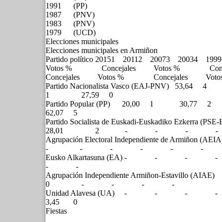
1991 (PP)
1987 (PNV)
1983 (PNV)
1979 (UCD)
Elecciones municipales
Elecciones municipales en Armiñon
Partido político 20151​ 20112​ 20073​ 20034​ 1999
Votos % Concejales Votos % Co
Concejales Votos % Concejales Vot
Partido Nacionalista Vasco (EAJ
1 27,59 0
Partido Popular (PP) 20,00 1 
62,07 5
Partido Socialista de Euskadi-Euskad
28,01 2 - - - -
Agrupación Electoral Independie
- - - - - -
Eusko Alkartasuna (EA
- -
Agrupación Independiente Armiñ
0 - - - -
Unidad Alavesa (UA) -
3,45 0
Fiestas