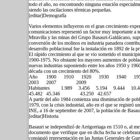
todo el año, no encontrando ninguna estación especialme
siendo las oscilaciones térmicas pequeñas.
[editar]Demografía
Varios elementos influyeron en el gran crecimiento expe
comunicaciones representó un factor muy importante a t
Miravilla y las minas del Grupo Basauri-Galdácano, sup
conversión de los molinos en industria panadera contrib
desarrollo poblacional fue la instalación en 1892 de la 
El rápido crecimiento al que se vio sometido el municipi
1900-1975. No obstante los mayores aumentos de població
nuevas industrias suponiendo entre los años 1950 y 196
década con un crecimiento del 80%.
Año 1900 1910 1920 1930 1940 19
2003 2007 2009
Habitantes 1.989 3.456 5.194 9.444 10.405
45.482 45.346 43.250 42.657
A partir del año 1984 comienza una disminución de pobla
1979, con la crisis industrial, año en el que se registró 
INE, a 16 de septiembre de 2007, la población de Basaur
[editar]Historia
Basauri se independizó de Arrigorriaga en 1510 o, al me
documento que verifique que en dicha fecha se celebrara 
consiguió representación en las Juntas Generales de Gu