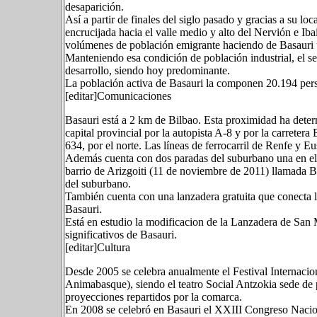
desaparición.
Así a partir de finales del siglo pasado y gracias a su loc
encrucijada hacia el valle medio y alto del Nervión e Iba
volúmenes de población emigrante haciendo de Basauri u
Manteniendo esa condición de población industrial, el se
desarrollo, siendo hoy predominante.
La población activa de Basauri la componen 20.194 pers
[editar]Comunicaciones
Basauri está a 2 km de Bilbao. Esta proximidad ha dete
capital provincial por la autopista A-8 y por la carreter
634, por el norte. Las líneas de ferrocarril de Renfe y 
Además cuenta con dos paradas del suburbano una en el b
barrio de Arizgoiti (11 de noviembre de 2011) llamada Ba
del suburbano.
También cuenta con una lanzadera gratuita que conecta l
Basauri.
Está en estudio la modificacion de la Lanzadera de San 
significativos de Basauri.
[editar]Cultura
Desde 2005 se celebra anualmente el Festival Internaci
Animabasque), siendo el teatro Social Antzokia sede de 
proyecciones repartidos por la comarca.
En 2008 se celebró en Basauri el XXIII Congreso Nacion