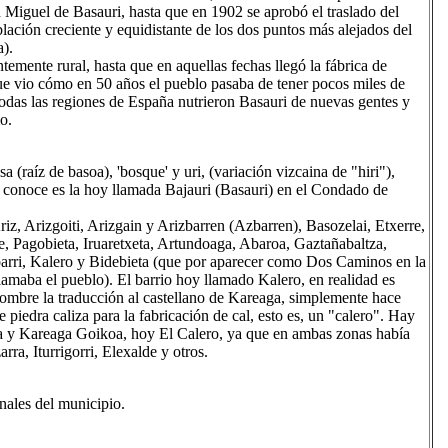
 Miguel de Basauri, hasta que en 1902 se aprobó el traslado del
población creciente y equidistante de los dos puntos más alejados del
).
emente rural, hasta que en aquellas fechas llegó la fábrica de
que vio cómo en 50 años el pueblo pasaba de tener pocos miles de
todas las regiones de España nutrieron Basauri de nuevas gentes y
o.
 (raíz de basoa), 'bosque' y uri, (variación vizcaina de "hiri"),
 conoce es la hoy llamada Bajauri (Basauri) en el Condado de
iz, Arizgoiti, Arizgain y Arizbarren (Azbarren), Basozelai, Etxerre,
, Pagobieta, Iruaretxeta, Artundoaga, Abaroa, Gaztañabaltza,
ibarri, Kalero y Bidebieta (que por aparecer como Dos Caminos en la
llamaba el pueblo). El barrio hoy llamado Kalero, en realidad es
ombre la traducción al castellano de Kareaga, simplemente hace
 piedra caliza para la fabricación de cal, esto es, un "calero". Hay
a y Kareaga Goikoa, hoy El Calero, ya que en ambas zonas había
ra, Iturrigorri, Elexalde y otros.
onales del municipio.