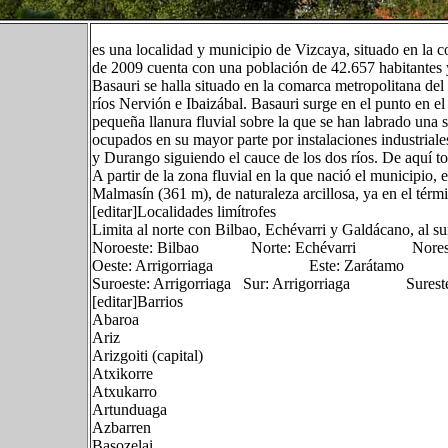
es una localidad y municipio de Vizcaya, situado en la 
de 2009 cuenta con una población de 42.657 habitantes 
Basauri se halla situado en la comarca metropolitana del
ríos Nervión e Ibaizábal. Basauri surge en el punto en 
pequeña llanura fluvial sobre la que se han labrado una 
ocupados en su mayor parte por instalaciones industria
y Durango siguiendo el cauce de los dos ríos. De aquí 
A partir de la zona fluvial en la que nació el municipio
Malmasín (361 m), de naturaleza arcillosa, ya en el térm
[editar]Localidades limítrofes
Limita al norte con Bilbao, Echévarri y Galdácano, al su
Noroeste: Bilbao Norte: Echévarri Noreste
Oeste: Arrigorriaga Este: Zarátamo
Suroeste: Arrigorriaga Sur: Arrigorriaga Sureste
[editar]Barrios
Abaroa
Ariz
Arizgoiti (capital)
Atxikorre
Atxukarro
Artunduaga
Azbarren
Basozelai