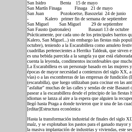
San Isidro Benta 15 de mayo
San Martín Finaga Finaga 21 de mayo
San Juan Pozokoetxe, Basozelai 24 de junio
- Kalero primer fin de semana de septiembre
San Miguel San Miguel 29 de septiembre
San Fausto (patronales) Basauri 13 de octubre
Prácticamente, por cada uno de los principales barrios qu
Kalero, San Miguel...) sin embargo las fiestas más popul
octubre), teniendo a la Escarabillera como amuleto festi
cuadrillas pertenecientes a Herriko Taldeak, que sirven 
es una bebida parecida a la sangría ya que está elaborada 
cuenta la leyenda, condimentos inconfesables que mucho
La Escarabillera es un personaje basado en las mujeres 
épocas de mayor necesidad a comienzos del siglo XX, a l
vías) o a las escombreras de las empresas de fundición 
(escarabilla), que luego utilizaban para cocinar en las an
"asfaltar" muchas de las calles y sendas de este Basaur
pasear a la escarabillera desde el principio de las fiesta
idiomas se lanza al aire a la espera que alguien la rec
llegó hasta Praga a donde tuvieron que ir una de las cuadr
[editar]Estructura económica
Hasta la transformación industrial de finales del siglo X
maíz, y se explotaban los pastos para el ganado mayor y 
la masiva implantación de industrias y viviendas, este se