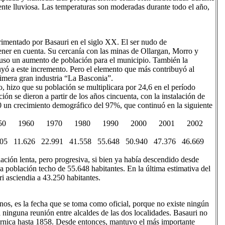
nte lluviosa. Las temperaturas son moderadas durante todo el año,
rimentado por Basauri en el siglo XX. El ser nudo de
ener en cuenta. Su cercanía con las minas de Ollargan, Morro y
uso un aumento de población para el municipio. También la
uyó a este incremento. Pero el elemento que más contribuyó al
primera gran industria “La Basconia”.
o, hizo que su población se multiplicara por 24,6 en el período
n se dieron a partir de los años cincuenta, con la instalación de
0 un crecimiento demográfico del 97%, que continuó en la siguiente
50 1960 1970 1980 1990 2000 2001 2002
 11.626 22.991 41.558 55.648 50.940 47.376 46.669
ción lenta, pero progresiva, si bien ya había descendido desde
una población techo de 55.648 habitantes. En la última estimativa del
i asciendia a 43.250 habitantes.
nos, es la fecha que se toma como oficial, porque no existe ningún
ninguna reunión entre alcaldes de las dos localidades. Basauri no
ernica hasta 1858. Desde entonces, mantuvo el más importante