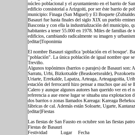
núcleo poblacional y el ayuntamiento en el barrio de San
edificio consistorial a Arizgoiti, por ser éste barrio de 
municipio: Finaga (San Miguel) y El Boquete (Zubialdea
Basauri fue hasta finales del siglo XIX un pueblo eminent
Basconia y con ella la industrialización del municipio, 
habitantes a tener 55.000 en 1978. Miles de familias de 
edificios, cambiando radicalmente su imagen y urbanism
[editar]Toponimia
El nombre Basauri significa 'población en el bosque'. Basa
"población". La única población de igual nombre que se
Treviño.
Algunos topónimos (barrios o parajes) de Basauri son: Ar
Sarratu, Urbi, Bizkotxalde (Beaskoetxealde), Pozokoetxe
Uriarte, Errekalde, Lapatza, Arteaga, Arteagagoitia, Ur
estación del ferrocarril hizo pensar a muchos que así se 
Calero y aunque algunos autores han querido ver en el n
referencia a aue enese lugar se situaba una explotacion de
dos barrios o zonas llamados Kareaga: Kareaga Beheko
fábricas de cal. Además están Soloarte, Ugarte, Kantarazar
[editar]Fiestas
Las fiestas de San Fausto en octubre son las fiestas patr
Fiestas de Basauri
Festividad Lugar Fecha