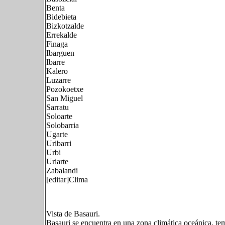
Benta
Bidebieta
Bizkotzalde
Errekalde
Finaga
Ibarguen
Ibarre
Kalero
Luzarre
Pozokoetxe
San Miguel
Sarratu
Soloarte
Solobarria
Ugarte
Uribarri
Urbi
Uriarte
Zabalandi
[editar]Clima
Vista de Basauri.
Basauri se encuentra en una zona climática oceánica, te