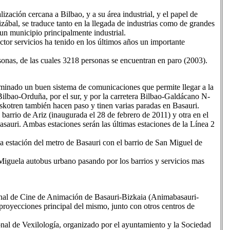
alización cercana a Bilbao, y a su área industrial, y el papel de
izábal, se traduce tanto en la llegada de industrias como de grandes
n municipio principalmente industrial.
ctor servicios ha tenido en los últimos años un importante
onas, de las cuales 3218 personas se encuentran en paro (2003).
rminado un buen sistema de comunicaciones que permite llegar a la
a Bilbao-Orduña, por el sur, y por la carretera Bilbao-Galdácano N-
Euskotren también hacen paso y tinen varias paradas en Basauri.
arrio de Ariz (inaugurada el 28 de febrero de 2011) y otra en el
sauri. Ambas estaciones serán las últimas estaciones de la Línea 2
a estación del metro de Basauri con el barrio de San Miguel de
Miguela autobus urbano pasando por los barrios y servicios mas
onal de Cine de Animación de Basauri-Bizkaia (Animabasauri-
proyecciones principal del mismo, junto con otros centros de
al de Vexilología, organizado por el ayuntamiento y la Sociedad