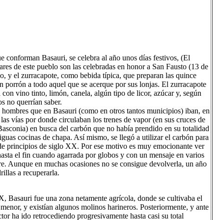
e conforman Basauri, se celebra al año unos días festivos, (El
ares de este pueblo son las celebradas en honor a San Fausto (13 de
vo, y el zurracapote, como bebida típica, que preparan las quince
en porrón a todo aquel que se acerque por sus lonjas. El zurracapote
con vino tinto, limón, canela, algún tipo de licor, azúcar y, según
s no querrían saber.
y hombres que en Basauri (como en otros tantos municipios) iban, en
as vías por donde circulaban los trenes de vapor (en sus cruces de
(Basconia) en busca del carbón que no había prendido en su totalidad
tiguas cocinas de chapa. Así mismo, se llegó a utilizar el carbón para
i de principios de siglo XX. Por ese motivo es muy emocionante ver
s hasta el fin cuando agarrada por globos y con un mensaje en varios
upere. Aunque en muchas ocasiones no se consigue devolverla, un año
illas a recuperarla.
IX, Basauri fue una zona netamente agrícola, donde se cultivaba el
menor, y existían algunos molinos harineros. Posteriormente, y ante
ctor ha ido retrocediendo progresivamente hasta casi su total