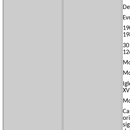
De
Ev
1
1
3
1
Mo
Mo
Ig
XVI
Mo
Ca
or
si