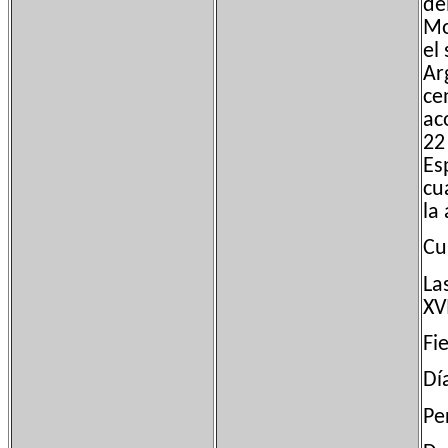
de
Mo
el
Ar
ce
ac
22
Es
cu
la
Cu
La
XVI
Fi
Dí
Pe