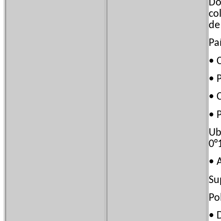
Do
co
de
Pa
• 
• 
• 
• 
Ub
0°
•
Su
Po
• 