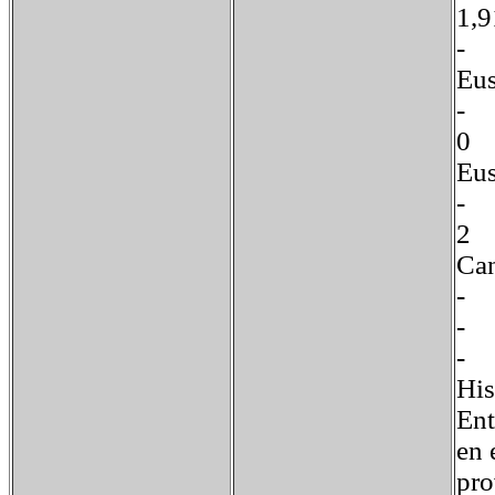
1
E
-
0
E
Ca
-
His
Ent
en 
pro