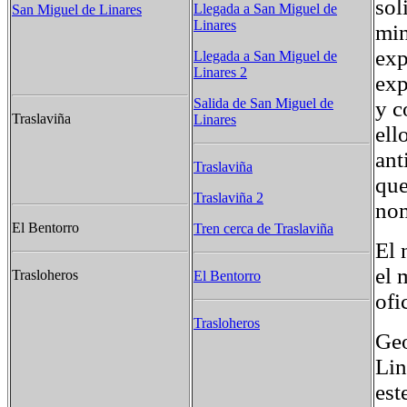
sol
Llegada a San Miguel de
San Miguel de Linares
Linares
min
exp
Llegada a San Miguel de
Linares 2
exp
Salida de San Miguel de
y c
Traslaviña
Linares
ell
ant
Traslaviña
que
Traslaviña 2
nom
El Bentorro
Tren cerca de Traslaviña
El 
el 
Trasloheros
El Bentorro
ofi
Trasloheros
Geo
Lin
est