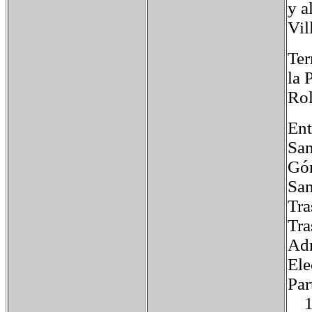
y a
Vil
Ter
la 
Rol
Ent
San
Gór
San
Tra
Tra
Adm
Ele
Par
19