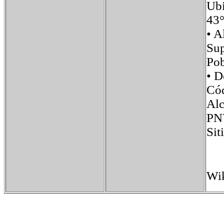
Ub
43°
• 
Su
Po
• 
Có
Alc
PN
Si
Wik