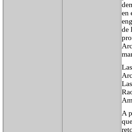
dem
en 
eng
de 
pro
Arc
man
Las
Arc
Las
Rao
Ama
A p
que
ret