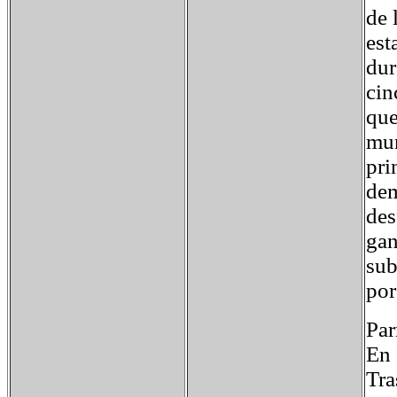
de 
est
dur
cin
que
mun
pri
dem
des
gan
sub
por
Par
En 
Tra