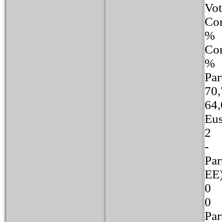
V
Co
%
Co
%
Pa
7
6
Eu
Par
E
0
0
P