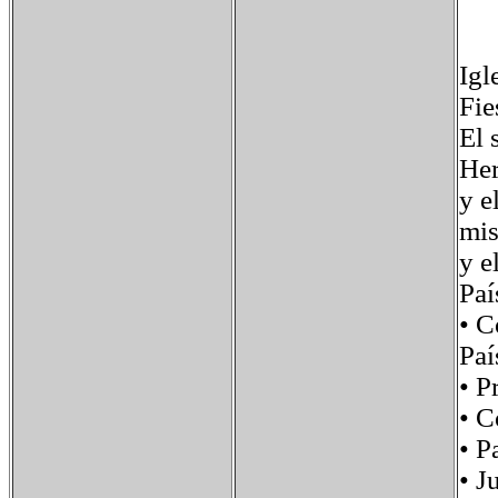
Igl
Fie
El 
Her
y e
mis
y e
Pa
• 
Paí
• 
• 
• 
• 