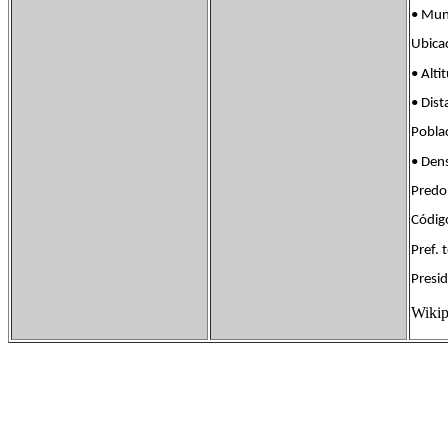
• Mun
Ubica
• Al
• Dis
Pobla
• Den
Predom
Códi
Pref.
Presi
Wikip