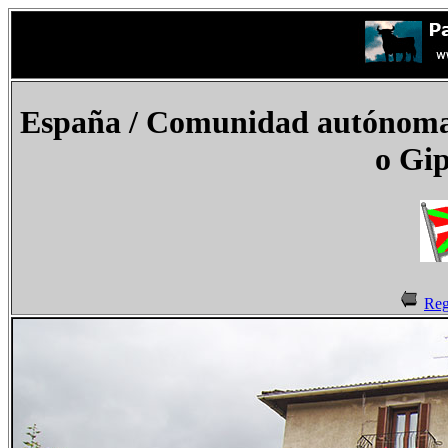
España
/ Comunidad autónoma d
o Gi
Reg