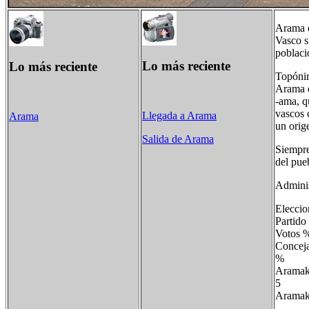
Arama e
Vasco s
poblaci
Lo más reciente
Lo más reciente
Topóni
Arama e
-ama, q
vascos 
Llegada a Arama
Arama
un orig
Salida de Arama
Siempre
del pue
Adminis
Eleccio
Partid
Voto
Conc
% Co
Aram
5 
Ara
-