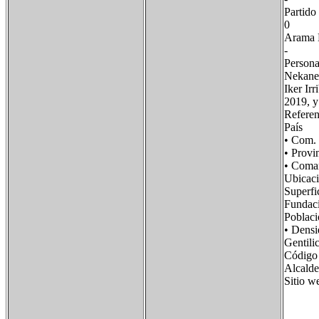
Par
0
Ara
-
Persona
Nekane 
Iker Ir
2019, y
Referen
País F
• Com.
• Prov
• Com
Ubicac
Super
Fund
Pobla
• Dens
Genti
Código
Alcalde
Sitio