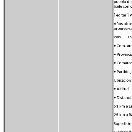
pueblo dur
baile con
[ editar ]
Años atrás
progresiv
País Es
• Com. 
• Provin
• Comar
• Parti
Ubicació
• Altit
• Distanc
51 km a L
25 km a B
Superfi