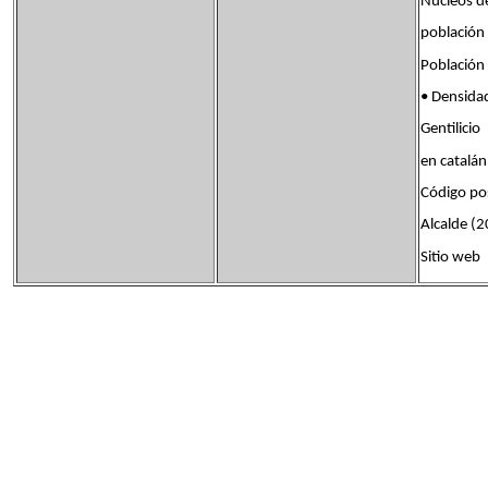
Núcleos d
poblac
Població
• Densid
Gentilic
en catalán
Código p
Alcalde (
Sitio we