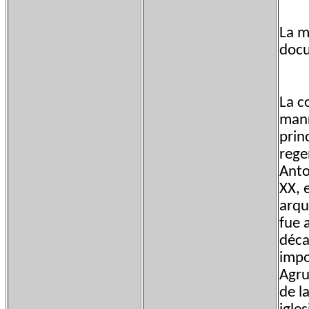
La m
docu
La c
manr
prin
rege
Anto
XX, 
arqu
fue 
déca
impo
Agru
de l