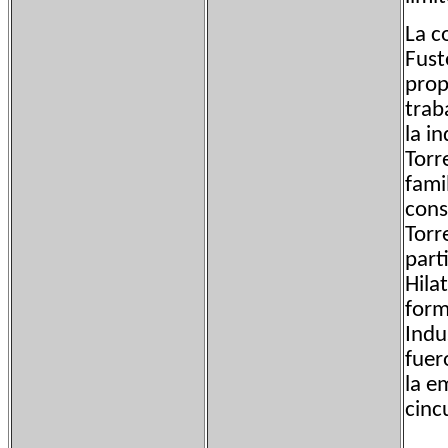
La c
Fust
prop
trab
la i
Torr
fami
cons
Torr
part
Hila
form
Indu
fuer
la e
cinc