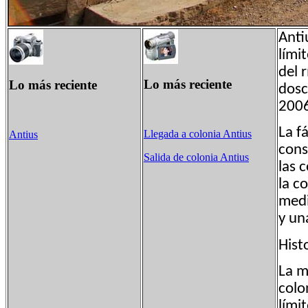
Anti
lími
del 
Lo más reciente
Lo más reciente
dosc
2006
La f
Llegada a colonia Antius
Antius
cons
Salida de colonia Antius
las 
la c
medi
y un
Hist
La m
colo
lími