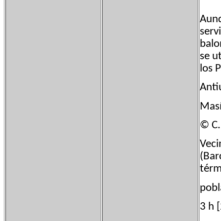
Aunq
serv
balo
se u
los 
Anti
Masí
© C.
Veci
(Bar
térm
pobl
3 h 