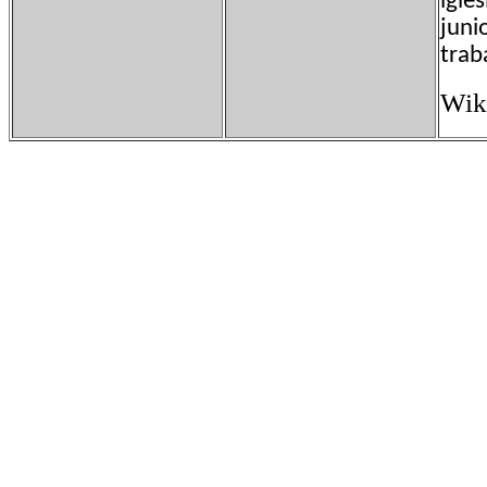
igle
juni
trab
Wik