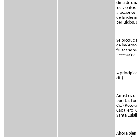
cima de una
los vientos
afecciones 
de la igles
perjuicios,
Se producí
de invierno
frutas sob
necesarios.
A principio
cit.).
Antist es u
puertas fue
Cit.) Recog
Caballero, 
Santa Eulali
Ahora bien,