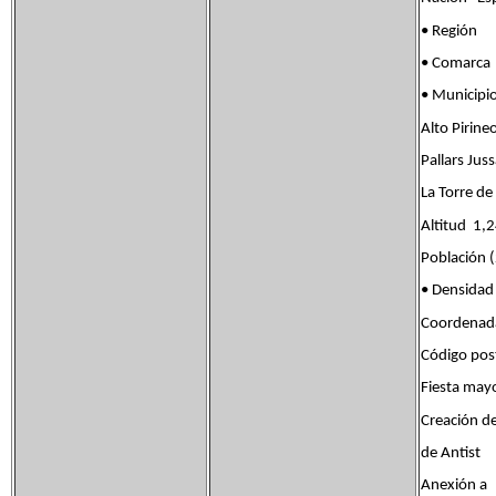
• Región
• Comarca
• Municip
Alto Pirine
Pallars Jus
La Torre de
Altitud 1,
Población 
• Densid
Coordenadas
Código po
Fiesta ma
Creación d
de Antist
Anexión a