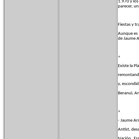
1.970 y los
parecer, un
Fiestas y tr
Aunque es u
de Jaume Ar
«
Existe la P
remontando
y, escondi
Beranui, Ant
»
- Jaume Arn
Antist, desd
Nación Es