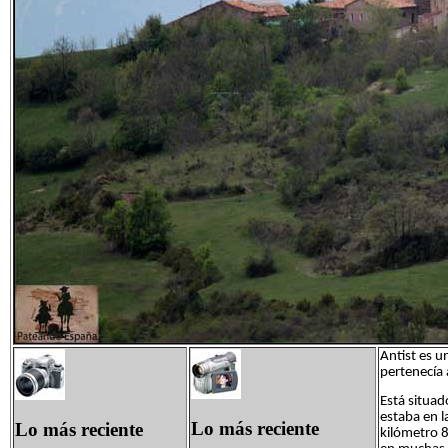
Antist es u
pertenecía 
Está situad
estaba en l
Lo más reciente
Lo más reciente
kilómetro 8