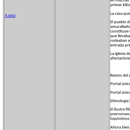
en muchas c
primer kiló
La casa que
Antist
El pueblo d
amurallado,
constituye 
que llevaba
rodeaban el
entrada pri
La iglesia 
afectacione
Restos del 
Portal ún
Portal ún
Etimología [
El ilustre 
prerromana,
topónimos 
Ahora bien,