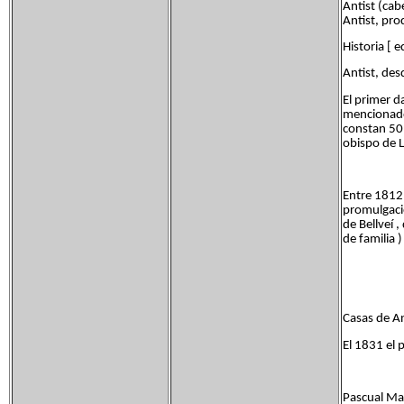
Antist (cab
Antist, pro
Historia [ e
Antist, des
El primer d
mencionados
constan 50
obispo de Ll
Entre 1812 
promulgació
de Bellveí 
de familia 
Casas de An
El 1831 el 
Pascual Mad