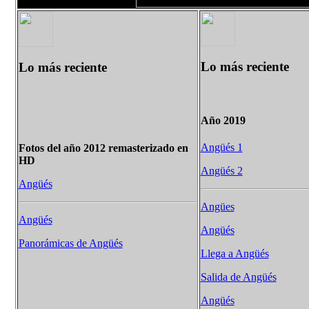
Lo más reciente
Lo más reciente
Año 2019
Angüés 1
Fotos del año 2012 remasterizado en
HD
Angüés 2
Angüés
Angües
Angüés
Angüés
Panorámicas de Angüés
Llega a Angüés
Salida de Angüés
Angüés