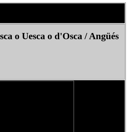
ca o Uesca o d'Osca /
Angüés