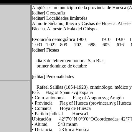
Angüés es un municipio de la provincia de Huesca (A
[editar] Geografía
[editar] Localidades limítrofes
Al norte Siétamo, Ibieca y Casbas de Huesca. Al este
Blecua. Al oeste Alcalá del Obispo.
Evolución demográfica 1900 1910 1930
1.031 1.022 809 702 688 605 616
[editar] Fiestas
día 3 de febrero en honor a San Blas
primer domingo de octubre
[editar] Personalidades
Rafael Salillas (1854-1923), criminólogo, médico y 
País Flag of Spain.svg España
• Com. autónoma Flag of Aragon.svg Aragón
• Provincia Flag of Huesca (province).svg Huesca
• Comarca Hoya de Huesca
• Partido judicial Huesca1
Ubicación 42°7′0″N 0°9′0″OCoordenadas: 42°7′
• Altitud 543 msnm
• Distancia 23 km a Huesca