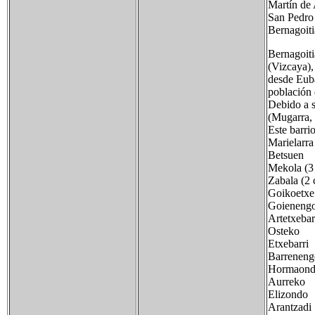
Martín de 
San Pedro
Bernagoiti
Bernagoiti
(Vizcaya),
desde Euba
población 
Debido a s
(Mugarra, 
Este barri
Marielarra
Betsuen
Mekola (3 
Zabala (2 
Goikoetxe
Goienengoa
Artetxebar
Osteko
Etxebarri
Barreneng
Hormaondo
Aurreko
Elizondo
Arantzadi