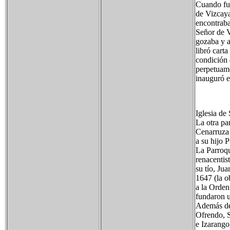
Cuando fue
de Vizcaya;
encontraba
Señor de V
gozaba y a
libró carta
condición 
perpetuame
inauguró 
Iglesia de
La otra pa
Cenarruza 
a su hijo
La Parroqu
renacentis
su tío, Ju
1647 (la o
a la Orden
fundaron u
Además de 
Ofrendo, 
e Izarango