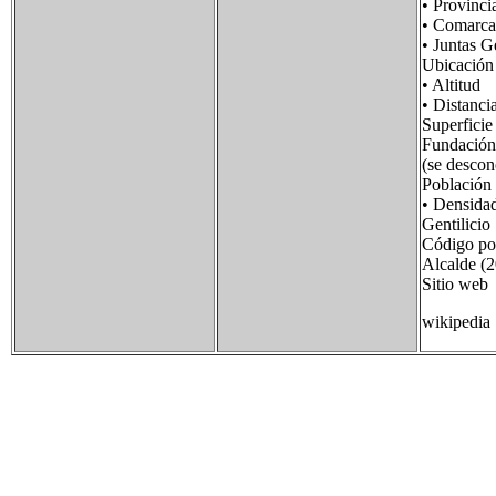
• Provin
• Comar
• Juntas 
Ubicació
• Alti
• Distan
Superfi
Fundació
(se descon
Població
• Densid
Gentilic
Código p
Alcalde (
Sitio we
wikipedia