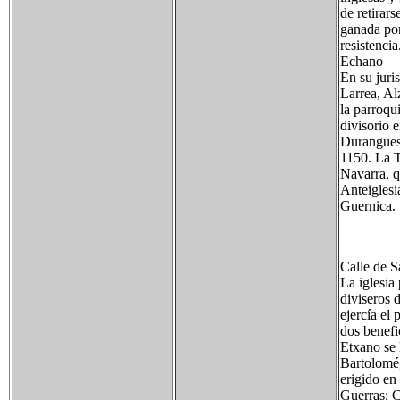
de retirar
ganada por
resistencia
Echano
En su juri
Larrea, Al
la parroqu
divisorio 
Duranguesa
1150. La T
Navarra, q
Anteiglesi
Guernica.
Calle de S
La iglesia
diviseros 
ejercía el
dos benefi
Etxano se 
Bartolomé,
erigido en
Guerras: C