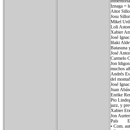
inmemorial
Iznaga = l
Aitor Sillo
Josu Sillon
Mikel Urda
Loli Astore
Xabier Amu
José Ignac
Iñaki Alde
Batasuna y
José Anton
Carmelo Ce
Jon Idigor
muchos añ
Andrés Esp
del monta
José Ignac
Juan Abáso
Enrike Ren
Pio Linde
jazz, y pr
Xabier Etx
Jon Aurten
País Es
• Com. 