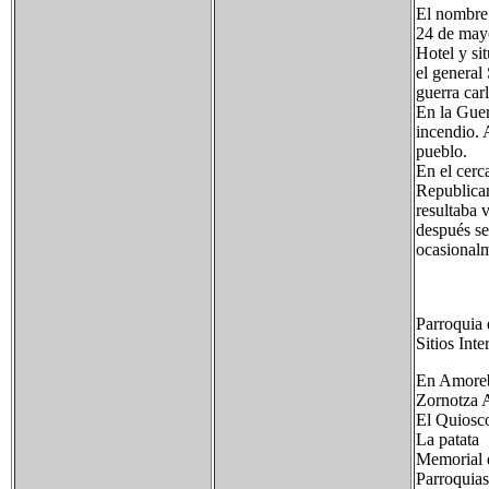
El nombre 
24 de mayo
Hotel y si
el general
guerra carl
En la Guer
incendio. 
pueblo.
En el cerc
Republican
resultaba 
después se
ocasionalm
Parroquia 
Sitios Inte
En Amorebi
Zornotza 
El Quiosc
La patata
Memorial d
Parroquias