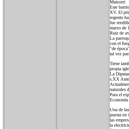
Matzorri
Este barri
XV. El pri
regento ha
fue reedif
marzo de 
Ruiz de av
La parroqu
con el fue
"de época"
tal vez par
Tiene tamb
propia igle
La Diputac
s.XX Anter
Actualmen
naturales d
Para el es
Economía
Una de las
puesta en 
las empres
la electri