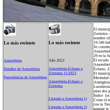
El munici
Zornotza –
nombre ofi
Lo más reciente
Lo más reciente
19.546 hab
Se constit
Amorebieta
29 en la J
El escudo 
Año 2023
Amorebieta
Amorebiet
Amorebieta-Echano o
Echano, Z
Detalles de Amorebieta
Zornotza 11/2023
El municip
Panorámicas de Amorebieta
Merindad d
Amorebieta-Echano o
Anteiglesi
Zornotza
Larrabezúa
otras dos 
Índice [oc
Llegada a Amorebieta 1)
Como el re
con la Tie
Llegada a Amorebieta 2)
aunque la 