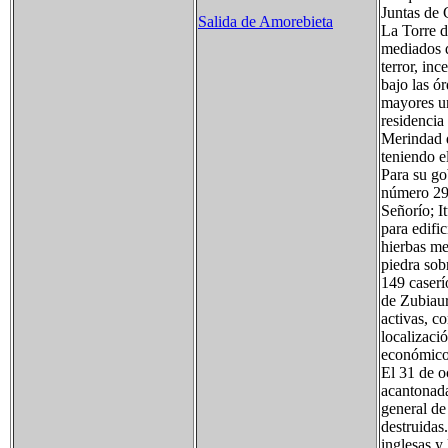
Juntas de 
Salida de Amorebieta
La Torre d
mediados d
terror, in
bajo las ó
mayores un
residencia
Merindad d
teniendo e
Para su gob
número 29 
Señorío; I
para edific
hierbas me
piedra sob
149 caserí
de Zubiaur
activas, c
localizaci
económico
El 31 de o
acantonada
general de
destruidas
inglesas y