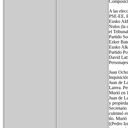
Composici
A las elec
PSE-EE, P
Eusko Alde
Nulos (la 
el Tribuna
Partido So
Ezker Batu
Eusko Alka
Partido Po
David Lat
Personaje
Juan Ochoa
Inquisició
Juan de La
Larrea. Pe
Murió en 
Juan de La
y propieda
Secretario
culminó en
tío. Murió
[(Pedro Iz