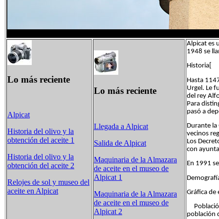
Alpicat es 
1948 se lla
Historia[
Lo más reciente
Hasta 1147
Urgel. Le 
Lo más reciente
del rey Alf
Para distin
pasó a dep
Alpicat
Llegada a Alpicat
Durante la
Historia del olivo y la
vecinos reg
obtención del aceite 1
Los Decret
Salida de Alpicat
con ayunta
Historia del olivo y la
Maquinaria de la Almazara
En 1991 se
obtención del aceite 2
de aceite en el museo de
Alpicat 1
Demografí
Relojes de sol y museo del
aceite en Alpicat
Gráfica de
Maquinaria de la Almazara
de aceite en el museo de
Población 
Alpicat 2
población d