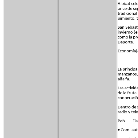
Alpicat cel
once de sep
tradicional
pimiento, 
San Sebasti
invierno (e
como la pro
Deporte.
Economía[ed
La principa
manzanos, 
alfalfa.
Las activid
de la fruta
cooperació
Dentro de 
radio y tel
País Flag
• Com. au