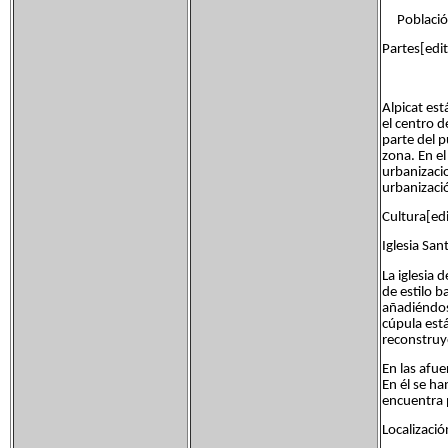
Población 
Partes[edit
Alpicat est
el centro d
parte del p
zona. En el
urbanizaci
urbanizació
Cultura[edi
Iglesia San
La iglesia 
de estilo b
añadiéndose
cúpula est
reconstruy
En las afue
En él se ha
encuentra 
Localizaci