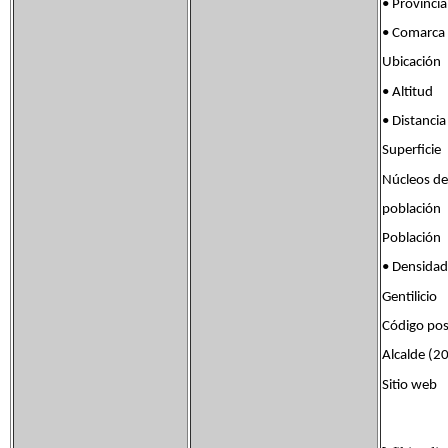
• Provinci
• Comarc
Ubicación
• Altit
• Distanc
Superfic
Núcleos de
poblaci
Població
• Densid
Gentilicio
Código po
Alcalde (2
Sitio we