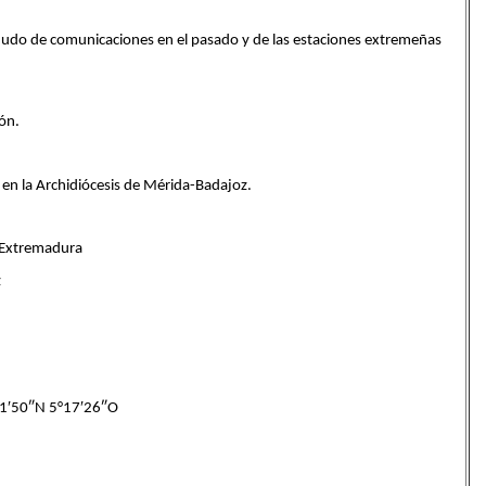
te nudo de comunicaciones en el pasado y de las estaciones extremeñas
hón.
, en la Archidiócesis de Mérida-Badajoz.
Extremadura
z
′50″N 5°17′26″O