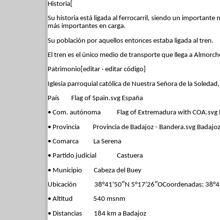
Historia[
Su historia está ligada al ferrocarril, siendo un importan
más importantes en carga.
Su población por aquellos entonces estaba ligada al tren.
El tren es el único medio de transporte que llega a Almorc
Patrimonio[editar · editar código]
Iglesia parroquial católica de Nuestra Señora de la Soledad
País Flag of Spain.svg España
• Com. autónoma Flag of Extremadura with COA.svg 
• Provincia Provincia de Badajoz - Bandera.svg Badajo
• Comarca La Serena
• Partido judicial Castuera
• Municipio Cabeza del Buey
Ubicación 38°41′50″N 5°17′26″OCoordenadas: 38°41
• Altitud 540 msnm
• Distancias 184 km a Badajoz