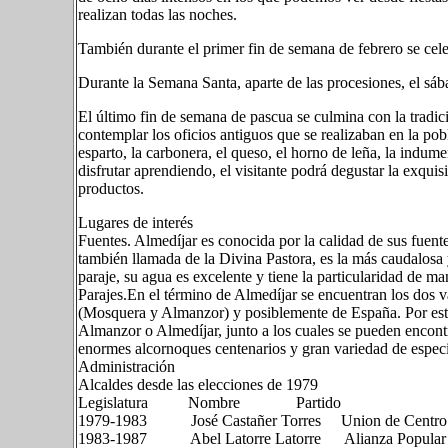
realizan todas las noches.
También durante el primer fin de semana de febrero se cele
Durante la Semana Santa, aparte de las procesiones, el sába
El último fin de semana de pascua se culmina con la tradici
contemplar los oficios antiguos que se realizaban en la pobl
esparto, la carbonera, el queso, el horno de leña, la indumen
disfrutar aprendiendo, el visitante podrá degustar la exqui
productos.
Lugares de interés
Fuentes. Almedíjar es conocida por la calidad de sus fuent
también llamada de la Divina Pastora, es la más caudalosa 
paraje, su agua es excelente y tiene la particularidad de m
Parajes.En el término de Almedíjar se encuentran los dos 
(Mosquera y Almanzor) y posiblemente de España. Por esto
Almanzor o Almedíjar, junto a los cuales se pueden encontr
enormes alcornoques centenarios y gran variedad de especie
Administración
Alcaldes desde las elecciones de 1979
Legislatura Nombre Partido
1979-1983 José Castañer Torres Union de Centro D
1983-1987 Abel Latorre Latorre Alianza Popular (l