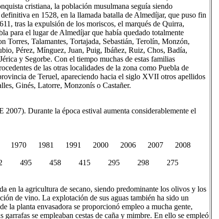
conquista cristiana, la población musulmana seguía siendo
 definitiva en 1528, en la llamada batalla de Almedíjar, que puso fin
611, tras la expulsión de los moriscos, el marqués de Quirra,
bla para el lugar de Almedíjar que había quedado totalmente
on Torres, Talamantes, Tortajada, Sebastián, Terolín, Monzón,
bio, Pérez, Mínguez, Juan, Puig, Ibáñez, Ruiz, Chos, Badía,
 Jérica y Segorbe. Con el tiempo muchas de estas familias
ocedentes de las otras localidades de la zona como Puebla de
rovincia de Teruel, apareciendo hacia el siglo XVII otros apellidos
alles, Ginés, Latorre, Monzonís o Castañer.
E 2007). Durante la época estival aumenta considerablemente el
60 1970 1981 1991 2000 2006 2007 2008
 582 495 458 415 295 298 275
a en la agricultura de secano, siendo predominante los olivos y los
nción de vino. La explotación de sus aguas también ha sido un
 de la planta envasadora se proporcionó empleo a mucha gente,
las garrafas se empleaban cestas de caña y mimbre. En ello se empleó