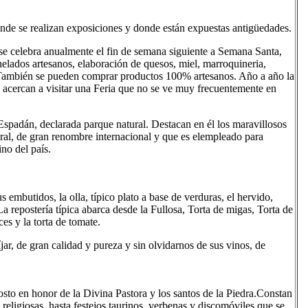
onde se realizan exposiciones y donde están expuestas antigüedades.
 se celebra anualmente el fin de semana siguiente a Semana Santa,
elados artesanos, elaboración de quesos, miel, marroquineria,
... También se pueden comprar productos 100% artesanos. Año a año la
e acercan a visitar una Feria que no se ve muy frecuentemente en
 Espadán, declarada parque natural. Destacan en él los maravillosos
ural, de gran renombre internacional y que es elempleado para
no del país.
 embutidos, la olla, típico plato a base de verduras, el hervido,
La repostería típica abarca desde la Fullosa, Torta de migas, Torta de
es y la torta de tomate.
r, de gran calidad y pureza y sin olvidarnos de sus vinos, de
osto en honor de la Divina Pastora y los santos de la Piedra.Constan
religiosas, hasta festejos taurinos, verbenas y discomóviles que se