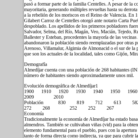
pasó a formar parte de la familia Centelles. A pesar de la 
mayoritaria, generando múltiples revueltas hasta su derrota
a la rebelión de los moriscos en el Reino de Valencia. En 1
Gilabert Carroz de Centelles otorgó ante notario Carta Pue
despoblado. Los apellidos de los primeros pobladores fuer
Salvador, Selma, del Río, Magán, Veo, Macián, Tejedo, Ru
Ballester y Esteban, procedentes la mayoría de las vecinas
abandonaron la población siendo reemplazadas por otras pr
Arenoso, Villamalur, Algimia de Almonacid o el sur de la p
que son los actuales de la localidad, tales como Gijón, Mir
Demografía
Almedíjar cuenta con una población de 268 habitantes (IN
número de habitantes siendo aproximadamente unos mil.
Evolución demográfica de Almedíjar1​
1900 1910 1920 1930 1940 1950 19
2009 2010
Población 830 819 712 613
272 268 252 252 267
Economía
Tradicionalmente la economía de Almedíjar ha estado basad
almendros. También se cultivaban viñas (vid) para la obte
elemento fundamental para el pueblo, pues con la apertura
tanto de forma directa como indirecta, ya que para cubrir 