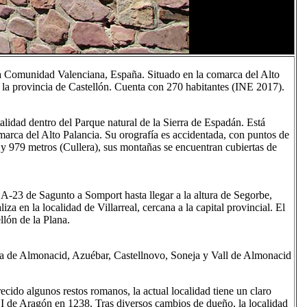
a Comunidad Valenciana, España. Situado en la comarca del Alto
e la provincia de Castellón. Cuenta con 270 habitantes (INE 2017).
alidad dentro del Parque natural de la Sierra de Espadán. Está
omarca del Alto Palancia. Su orografía es accidentada, con puntos de
 y 979 metros (Cullera), sus montañas se encuentran cubiertas de
a A-23 de Sagunto a Somport hasta llegar a la altura de Segorbe,
za en la localidad de Villarreal, cercana a la capital provincial. El
lón de la Plana.
ia de Almonacid, Azuébar, Castellnovo, Soneja y Vall de Almonacid
cido algunos restos romanos, la actual localidad tiene un claro
I de Aragón en 1238. Tras diversos cambios de dueño, la localidad