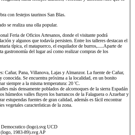
bra con festejos taurinos San Blas.
do se realiza una olla popular.
onal Feria de Oficios Artesanos, donde el visitante podrá
ación y algunos que todavía persisten. Entre los talleres destacan el
taria típica, el matapuerco, el esquilador de burros,.....Aparte de
sita gastronomía del lugar así como realizar compras de los
es: Cañar, Pana, Villanova, Lajas y Almanzor. La fuente de Cañar,
y conocida. Se encuentra próxima a la localidad, en un bonito
anar siempre a la misma temperatura: 20 'C.
valles más densamente poblados de alcornoques de la sierra Espadán
s húmedos valles fluyen los barrancos de la Falaguera o Azuebar y
ar estupendas fuentes de gran calidad, además es fácil encontrar
s vegetales características de la zona.
emocratico (logo).svg UCD
ogo, 1983-89).svg AP