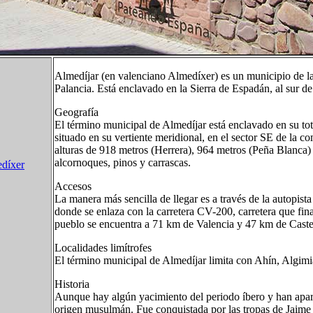
Almedíjar (en valenciano Almedíxer) es un municipio de l
Palancia. Está enclavado en la Sierra de Espadán, al sur d
Geografía
El término municipal de Almedíjar está enclavado en su tot
situado en su vertiente meridional, en el sector SE de la c
alturas de 918 metros (Herrera), 964 metros (Peña Blanca)
alcornoques, pinos y carrascas.
edíxer
Accesos
La manera más sencilla de llegar es a través de la autopist
donde se enlaza con la carretera CV-200, carretera que finali
pueblo se encuentra a 71 km de Valencia y 47 km de Castel
Localidades limítrofes
El término municipal de Almedíjar limita con Ahín, Algim
Historia
Aunque hay algún yacimiento del periodo íbero y han apare
origen musulmán. Fue conquistada por las tropas de Jaime 