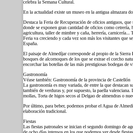
celebra la Semana Cultural.
En la actualidad existe un museo en la antigua almazara d
Destaca la Feria de Recuperación de oficios antiguos, que
donde se exponen gran cantidad de oficios como cetrería, h
agricultura, taller de mimbre y caña, herrería, carnicería
Feria va creciendo y cada vez son más los visitantes que s
España.
El paisaje de Almedíjar corresponde al propio de la Sierra
bosques de alcornoques de los que se extrae el corcho nat
encorchar las botellas de las más prestigiosas bodegas de vi
Gastronomía
Véase también: Gastronomía de la provincia de Castellón
La gastronomía es muy variada, de entre la que destacan sus
también de verduras y, por supuesto, la paella valenciana. 
mollas, Torta de higos secos al Delgao de almendras o nuec
Por último, para beber, podemos probar el Agua de Almedíja
elaboración tradicional.
Fiestas
Las fiestas patronales se inician el segundo domingo de ag
de ocho días intensos en los que podemos ver desde fiestas 