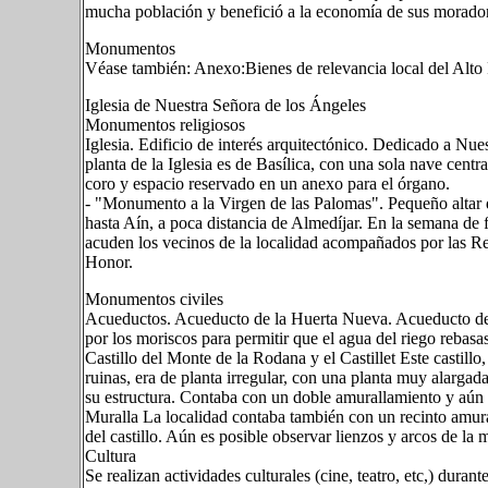
mucha población y benefició a la economía de sus morado
Monumentos
Véase también: Anexo:Bienes de relevancia local del Alto
Iglesia de Nuestra Señora de los Ángeles
Monumentos religiosos
Iglesia. Edificio de interés arquitectónico. Dedicado a Nue
planta de la Iglesia es de Basílica, con una sola nave central
coro y espacio reservado en un anexo para el órgano.
- "Monumento a la Virgen de las Palomas". Pequeño altar d
hasta Aín, a poca distancia de Almedíjar. En la semana de fi
acuden los vecinos de la localidad acompañados por las Re
Honor.
Monumentos civiles
Acueductos. Acueducto de la Huerta Nueva. Acueducto de l
por los moriscos para permitir que el agua del riego rebasa
Castillo del Monte de la Rodana y el Castillet Este castill
ruinas, era de planta irregular, con una planta muy alargad
su estructura. Contaba con un doble amurallamiento y aún es
Muralla La localidad contaba también con un recinto amural
del castillo. Aún es posible observar lienzos y arcos de la
Cultura
Se realizan actividades culturales (cine, teatro, etc,) duran