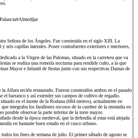
res.
 Palancia#Almedíjar
stra Señora de los Ángeles. Fue construida en el siglo XIII. La
 y seis capillas laterales. Posee contrafuertes exteriores e interiores,
edicado a la Virgen de las Palomas, situado en la carretera que va
estas se realiza una romería nocturna para rendirle culto, a la que
inas Mayor e Infantil de fiestas junto con sus respectivas Damas de
a Alfara recién restaurado. Fueron construidos ambos en el pasado
se el barranco y así extender sus campos de cultivo de regadío.
o, situado en el monte de la Rodana (684 metros), actualmente en
a que integraba los farallones rocosos de la cumbre de la montaña en
 posible observar la parte inferior de la torre mayor.
lado desde la época medieval, que la defendía al estar está alejada
 muralla en bastante buen estado en el casco urbano.
te todos los fines de semana de julio. El primer sábado de agosto se