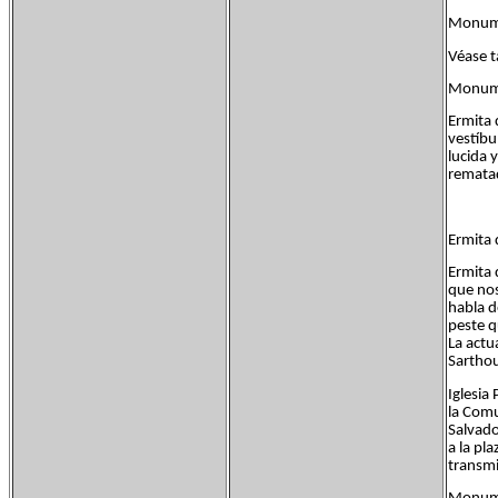
Monume
Véase t
Monume
Ermita 
vestíbu
lucida 
remata
Ermita 
Ermita 
que nos
habla d
peste q
La actu
Sarthou
Iglesia
la Comu
Salvado
a la pl
transmi