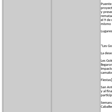
Puente 
proyect
y prese
rematad
el 9 de
mismo l
Lugares
"Les Go
La dese
Les Gol
llegaro
impacto
camalon
Fiestas
San Ant
y al fi
partici
Semana 
Caballe