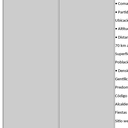
• Com
• Part
Ubicac
• Alt
• Dista
70 km a
Super
Pobla
• Den
Gentil
Predom.
Código
Alcald
Fiest
Sitio 