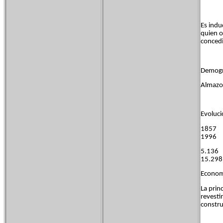
Es indu
quien o
concedi
Demogra
Almazor
Evoluc
1857
1996
5.136
15.29
Econom
La prin
revesti
constru