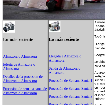
Almazor
España.
25.628 
Topóni
Lo más reciente
Lo más reciente
El orig
bien d
Geograf
Llegada a Almazora o
Almazora o Almassora
Almassora
Se ubic
Iglesia de Almazora o
leves o
Salida de Almazora o
Almassora
Almassora
Aparece
Detalles de la procesion de
antigüe
sur en 
Procesión de Semana Santa 1
Almazora o Almassora
y el ma
en huer
Procesión de Semana Santa 2
Procesión de semana santa de
convert
Almazora o Almassora
el seca
Procesión de Semana Santa 3
enlazar
Procesión de Semana Santa 4