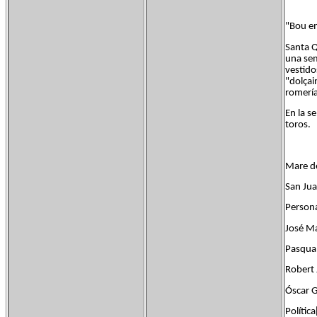
"Bou e
Santa Q
una sem
vestido
"dolçai
romería
En la s
toros.
Mare de
San Jua
Persona
José Ma
Pasqual
Robert 
Óscar G
Política