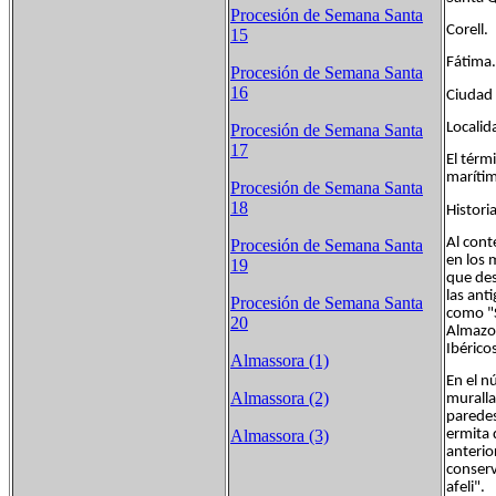
Procesión de Semana Santa
Corell.
15
Fátima.
Procesión de Semana Santa
16
Ciudad 
Localid
Procesión de Semana Santa
17
El térm
marítim
Procesión de Semana Santa
18
Histori
Al cont
Procesión de Semana Santa
en los 
19
que des
las ant
Procesión de Semana Santa
como "S
20
Almazor
Ibérico
Almassora (1)
En el n
Almassora (2)
muralla
paredes
ermita 
Almassora (3)
anterio
conserv
afeli".