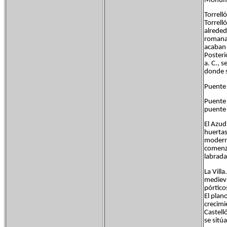
Monumen
Torrell
Torrell
alreded
romana.
acaban 
Posteri
a. C., 
donde s
Puente 
Puente 
puente 
El Azud
huertas
moderno
comenza
labrada
La Vill
medieva
pórtico
El plan
crecimi
Castell
se sitúa