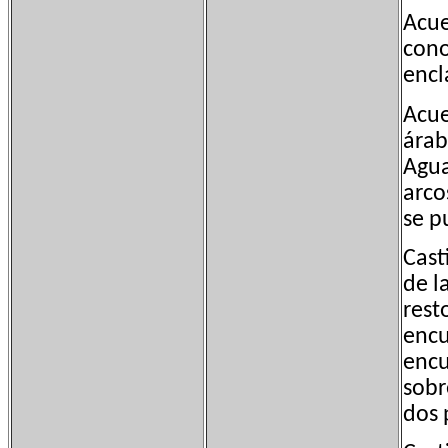
Acu
cono
encl
Acue
árab
Agua
arco
se p
Cast
de l
rest
encu
encu
sobr
dos 