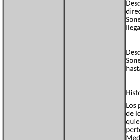
Desd
dire
Sone
lleg
Desd
Sone
hast
Hist
Los 
de l
quie
pert
Medi