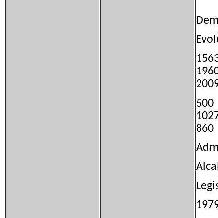
Demo
Evol
15
19
20
50
10
86
Admi
Alca
Leg
197