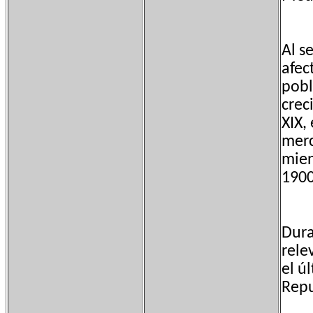
Al s
afec
pobl
crec
XIX,
merc
mien
1900
Dura
rele
el ú
Repu