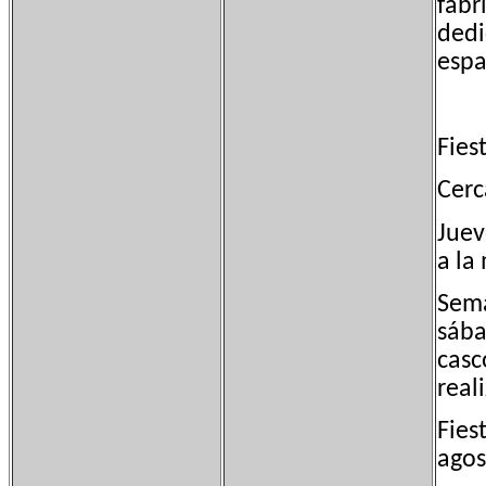
fabr
dedi
espa
Fies
Cerc
Juev
a la
Sema
sába
casc
real
Fies
agos