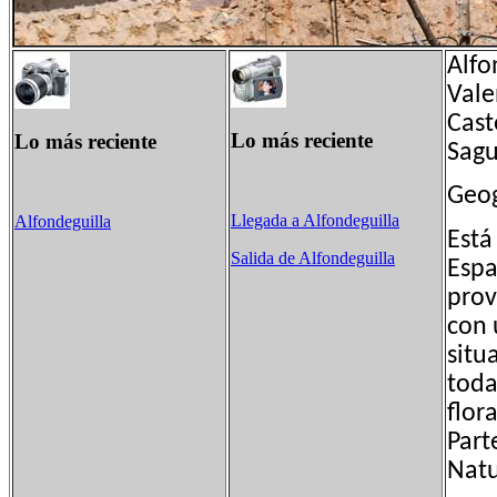
Alfo
Vale
Cast
Lo más reciente
Lo más reciente
Sagu
Geog
Llegada a Alfondeguilla
Alfondeguilla
Está
Salida de Alfondeguilla
Espa
prov
con 
situ
toda
flor
Part
Natu