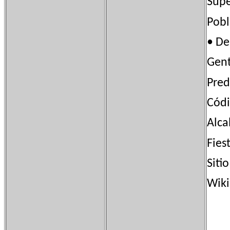
Sup
Pob
• D
Gen
Pred
Códi
Alca
Fie
Sit
Wiki