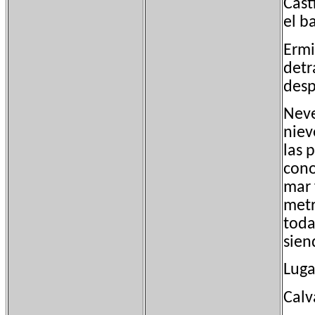
Cast
el ba
Ermi
detr
desp
Neve
niev
las 
cono
mar 
metr
toda
sien
Luga
Calv