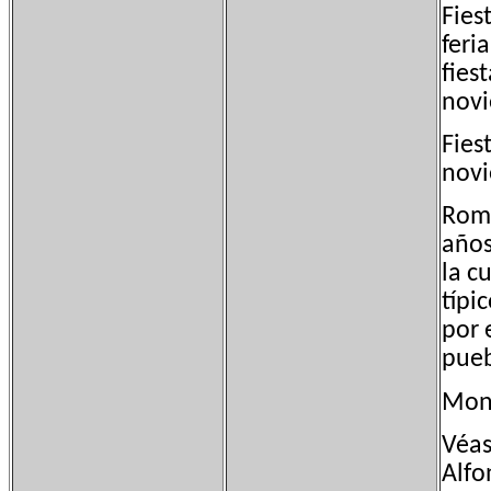
Fies
feri
fies
nov
Fies
novi
Rome
años
la c
típic
por 
pueb
Mon
Véas
Alfo