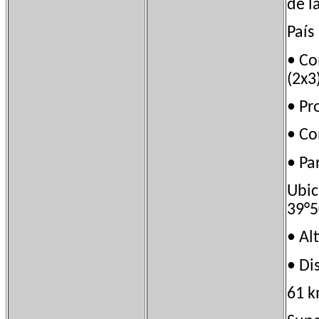
de l
País
• C
(2x3
• P
• C
• P
Ubi
39°5
• A
• Di
61 k