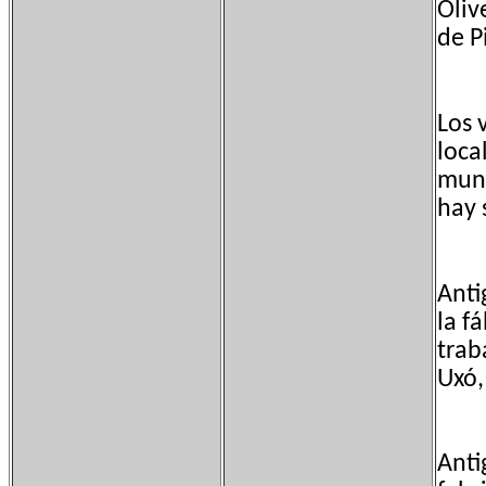
Oliv
de P
Los 
loca
muni
hay 
Anti
la f
trab
Uxó,
Anti