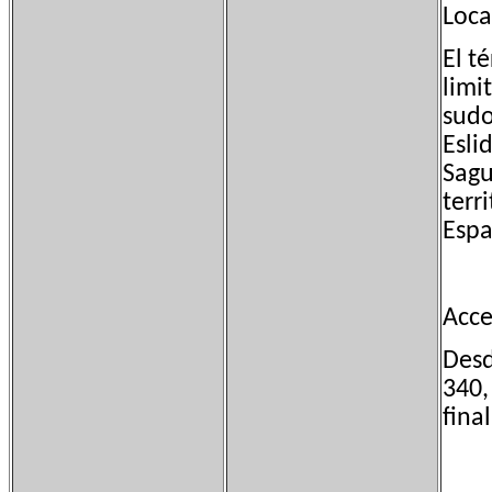
Loca
El t
limi
sudo
Esli
Sagu
terr
Espa
Acce
Desd
340,
fina