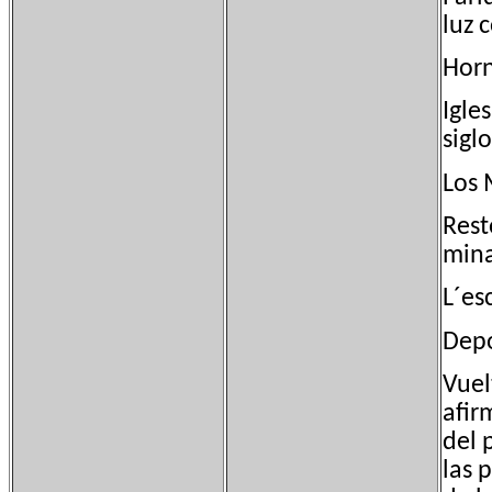
luz 
Horn
Igle
siglo
Los 
Rest
mina
L´es
Depo
Vuel
afir
del 
las 