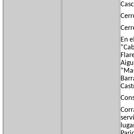
Casc
Cerr
Cerr
En e
"Cab
Flar
Aigu
"Mar
Barr
Cast
Cons
Corr
serv
luga
Pari