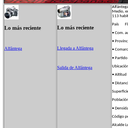
Alfántega
Medio, e
113 habi
País Fla
Lo más reciente
Lo más reciente
• Com. 
• Provin
Llegada a Alfántega
Alfántega
• Comar
• Parti
Ubicaci
Salida de Alfántega
• Alti
• Dista
Superfi
Poblaci
• Densi
Código 
Alcalde L