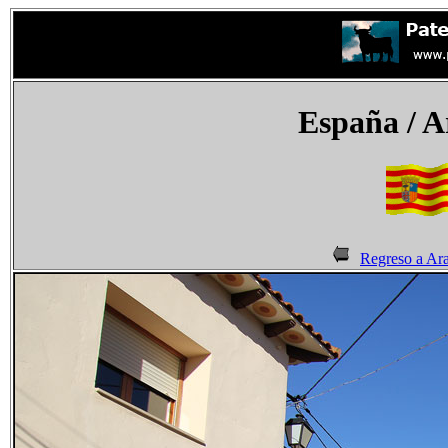
España
/ A
Regreso a Ar