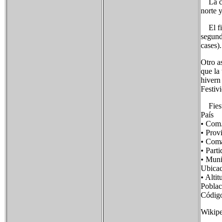
La c, 
norte 
El fin
segund
cases).
Otro a
que la 
hivern 
Festiv
Fiesta
País
• Co
• Pro
• Co
• Par
• Mun
Ubic
• Al
Pobla
Códig
Wikipe