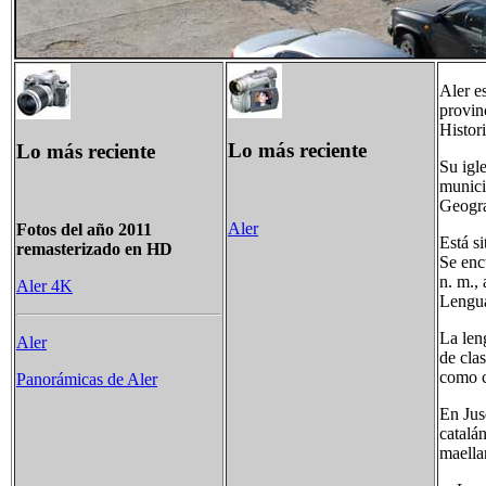
Aler e
provin
Histor
Lo más reciente
Lo más reciente
Su igl
munici
Geogra
Aler
Fotos del año 2011
Está s
remasterizado en HD
Se enc
n. m.,
Aler 4K
Lengu
La leng
Aler
de clas
como c
Panorámicas de Aler
En Juse
catalá
maella