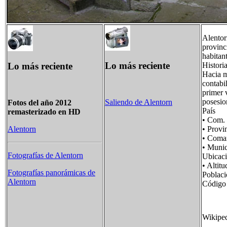
Alentor
provinc
habitant
Lo más reciente
Lo más reciente
Histori
Hacia m
contabi
primer 
posesio
Saliendo de Alentorn
Fotos del año 2012
País 
remasterizado en HD
• Com
• Prov
Alentorn
• Com
• Muni
Fotografías de Alentorn
Ubica
• Alt
Fotografías panorámicas de
Pobla
Alentorn
Código
Wikipe