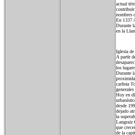
actual té
contribuir
nombres d
En 1337 A
Durante l
en la Lla
Iglesia de
A partir d
desaparec
los lugar
Durante la
proximidad
carlista T
generales
Hoy en día
urbanístic
desde 199
dejado atr
la supera
Langraiz 
que crece
de la capi