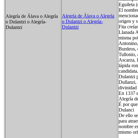
Eguileta (
El nombre
mencionad
Alegría de Álava o Alegría
Alegría de Álava o Alegría
origen y 
o Dulantzi o Alegría-
o Dulantzi o Alegría-
Fita creía
Dulantzi
Dulantzi
Llanada A
misma pob
Antonino,
Burdeos, q
Tullonio, 
Ascarza, l
lápida rom
candidata.
Dulantzi 
Dullanzi,
divinidad
En 1337 el
Alegría de
É por que
Dulanci
De ello s
para atrae
nombre en
mismo ori