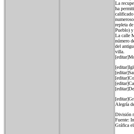
La recupe
ha permit
calificado
numerosos
repleta d
Pueblo) y 
La calle M
número de
del antigu
villa.
[editar]
[editar]Ig
[editar]S
[editar]C
[editar]C
[editar]D
[editar]G
Alegría d
División 
Fuente: I
Gráfica e