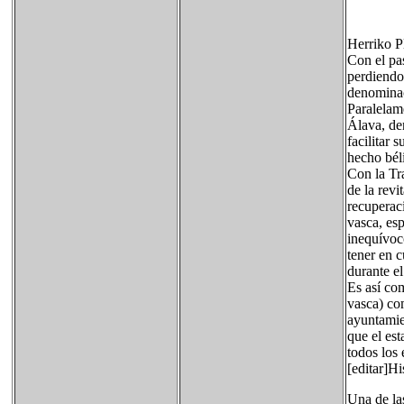
Herriko P
Con el pa
perdiendo 
denominac
Paralelam
Álava, de
facilitar 
hecho béli
Con la Tr
de la rev
recuperac
vasca, es
inequívoc
tener en 
durante el
Es así co
vasca) co
ayuntamie
que el es
todos los 
[editar]Hi
Una de las