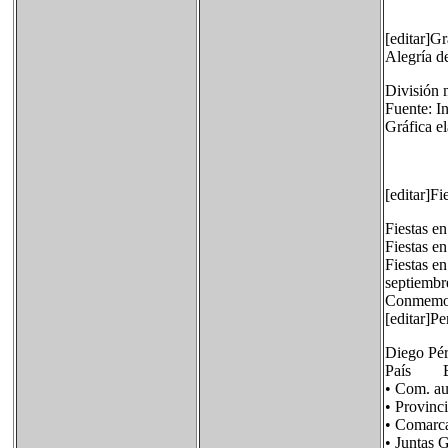
[editar]G
Alegría d
División 
Fuente: I
Gráfica e
[editar]Fi
Fiestas en
Fiestas e
Fiestas en
septiembr
Conmemorac
[editar]Pe
Diego Pére
País E
• Com. 
• Provi
• Comarc
• Juntas