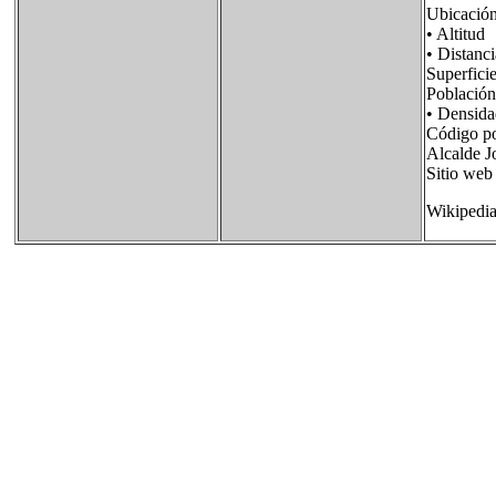
Ubicaci
• Alti
• Distan
Superfi
Poblaci
• Densi
Código p
Alcalde J
Sitio we
Wikipedi