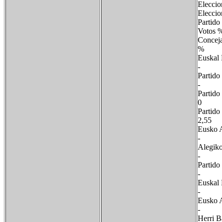
Eleccio
Eleccio
Partid
Voto
Conc
% Co
Eusk
-
Part
- 
Parti
0 
Par
2,
Eusko
- 
Aleg
- 
Part
- 
Eus
- 
Eus
- 
He