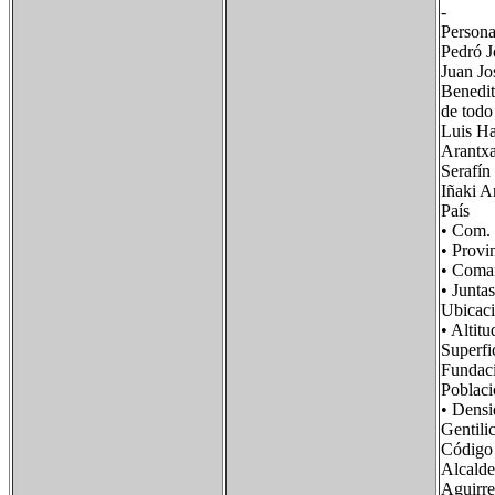
- 
Personaj
Pedró J
Juan Jo
Benedit
de todo
Luis Ha
Arantxa
Serafín
Iñaki Ar
País F
• Com.
• Prov
• Com
• Junt
Ubicac
• Alti
Super
Fund
Pobla
• Dens
Gentil
Código
Alcalde
Aguirre