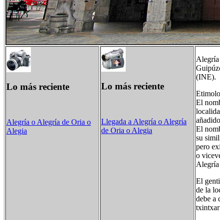
Alegría
Guipúzc
(INE).
Lo más reciente
Lo más reciente
Etimolo
El nomb
localid
añadido 
Llegada a Alegría o Alegría
Alegría o Alegría de Oria o
El nomb
de Oria o Alegia
Alegia
su simi
pero ex
o viceve
Alegría
El gent
de la l
debe a 
txintxa