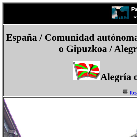
España
/ Comunidad autónoma d
o Gipuzkoa
/ Aleg
Alegría 
Reg