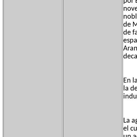
por 
nove
nobl
de M
de f
espa
Aran
deca
En l
la d
indu
La a
el c
un a