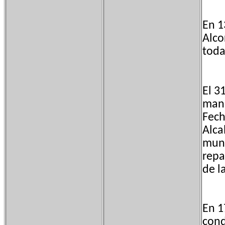
En 1
Alco
toda
El 3
mand
Fech
Alca
muni
repa
de l
En 1
cond