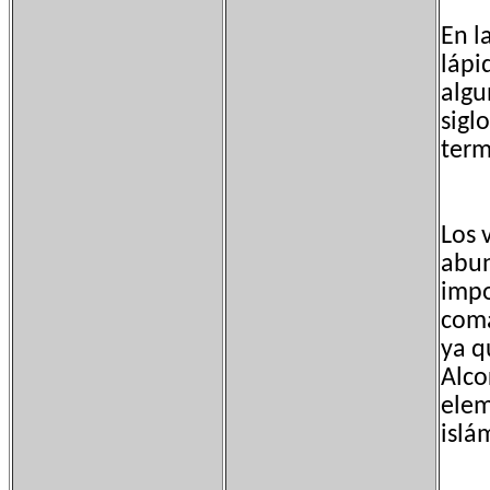
En l
lápi
algu
sigl
term
Los 
abun
impo
coma
ya q
Alco
elem
islá