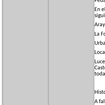
Peda
En e
sigu
Aray
La F
Urba
Loca
Luce
Cast
toda
Hist
A fa