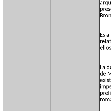
arqu
pres
Bron
Es a
rela
ello
La d
de M
exis
impe
prel
roma