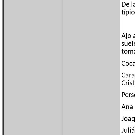
De l
típic
Ajo 
suel
toma
Coca
Cara
Cris
Pers
Ana 
Joaq
Juli