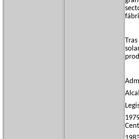
gran
sect
fábr
Tras
sola
prod
Admi
Alca
Leg
197
Cent
198