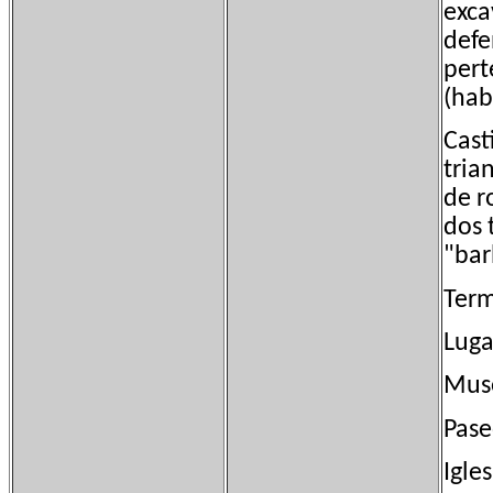
exca
defe
pert
(hab
Cast
tria
de r
dos 
"bar
Term
Luga
Muse
Pase
Igle