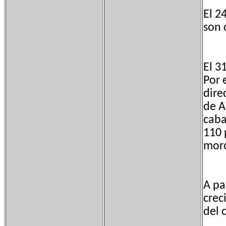
El 2
son 
El 3
Por 
dire
de A
caba
110 
moro
A pa
crec
del 