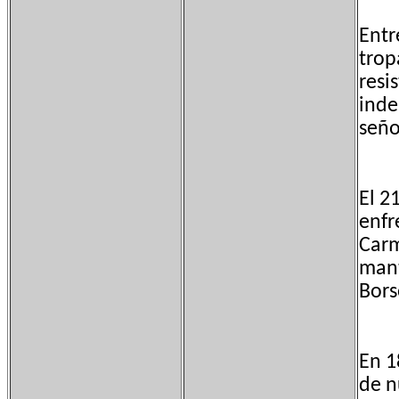
Entr
trop
resi
inde
seño
El 2
enfr
Carm
mant
Bors
En 1
de n