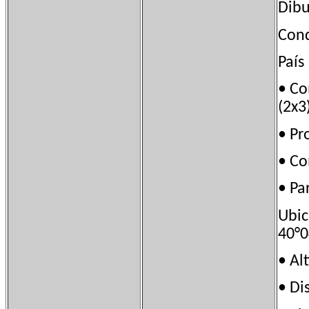
Dibu
Con
País
• C
(2x3
• P
• C
• Pa
Ubi
40°0
• A
• Di