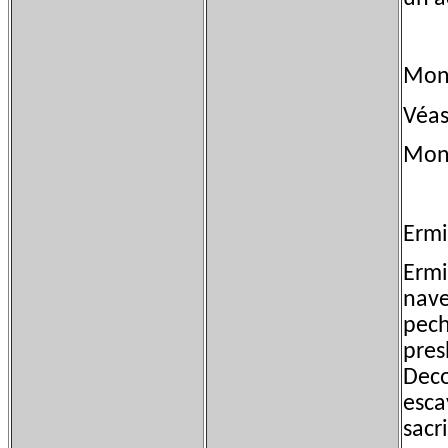
Mon
Véas
Monu
Ermi
Ermi
nave
pech
pres
Deco
esca
sacr