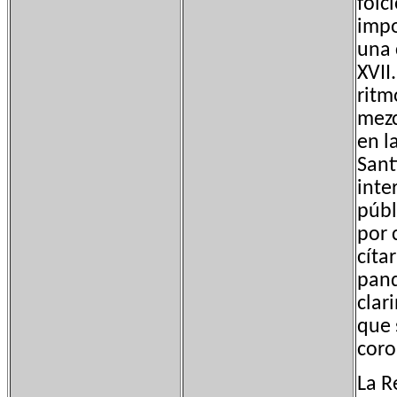
folc
impo
una 
XVII
ritm
mezc
en l
Sant
inte
públ
por 
cíta
pand
clar
que 
coro
La R