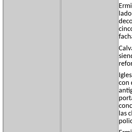
Ermi
lado
deco
cinc
fach
Calv
sien
refo
Igle
con 
anti
port
conc
las 
poli