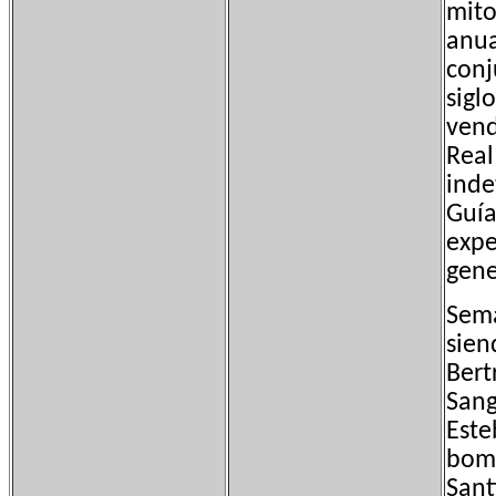
mito
anua
conj
sigl
vend
Real
inde
Guía
expe
gene
Sema
sien
Bert
Sang
Este
bomb
Sant