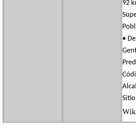
92 k
Sup
Pob
• D
Gen
Pred
Cód
Alca
Sit
Wik