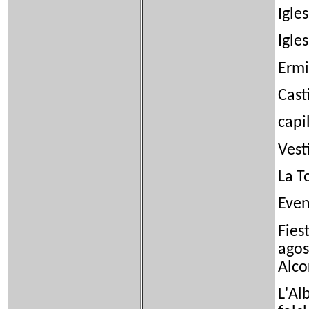
Igle
Igles
Ermi
Cast
capi
Vest
La T
Even
Fies
agos
Alco
L'Al