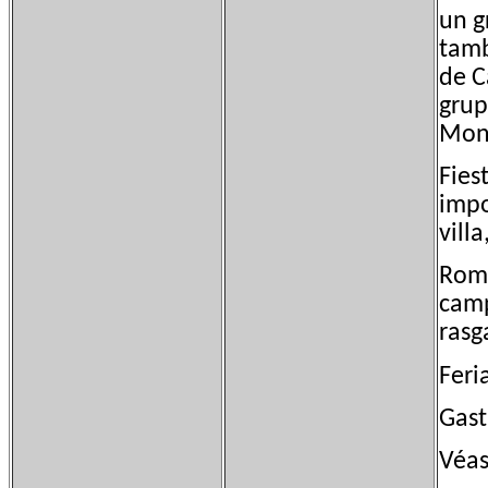
un g
tamb
de C
grup
Monc
Fies
impo
villa
Romp
camp
rasg
Feri
Gast
Véas