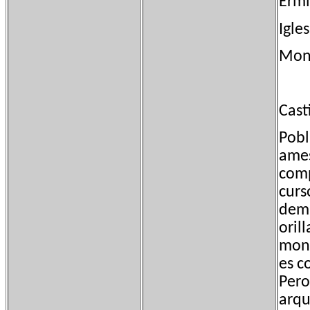
Ermi
Igle
Monu
Cast
Pobl
ames
comp
curs
demu
oril
mont
es c
Pero
arqu