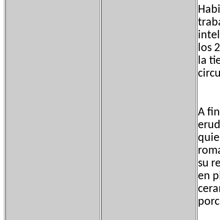
Habi
trab
inte
los 
la t
circ
A fin
erud
quie
roma
su r
en p
cera
porc