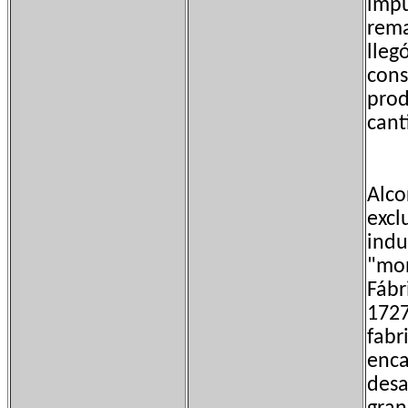
impu
rema
lleg
cons
prod
cant
Alco
excl
indu
"mon
Fábr
1727
fabr
enca
desa