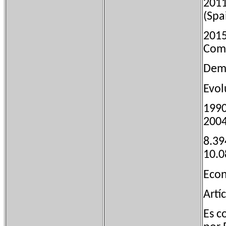
201
(Spa
201
Com
Demo
Evol
19
200
8.3
10.
Econ
Artí
Es c