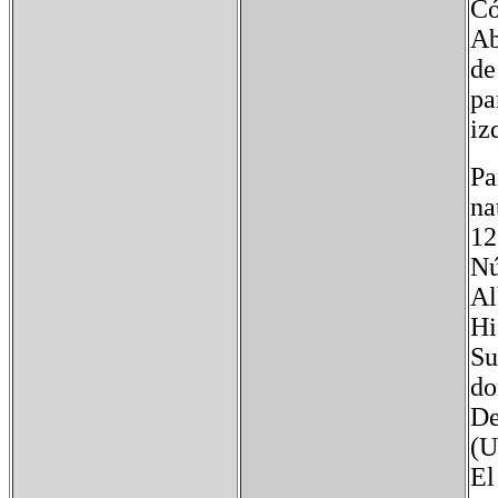
Có
Ab
de
pa
iz
Pa
na
12
Nú
Al
Hi
Su
do
De
(U
El