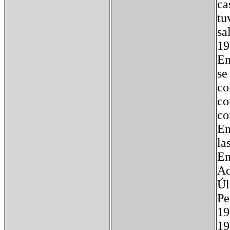
ca
tu
sa
19
En
se
co
co
co
En
la
En
Ad
Úl
P
1
1