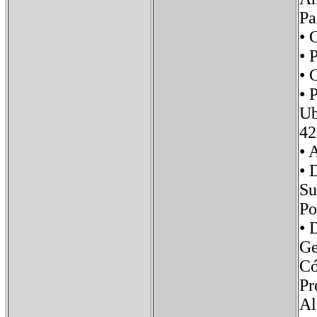
Pa
• 
• 
•
• 
U
42
•
• 
S
P
• 
G
Có
P
Al