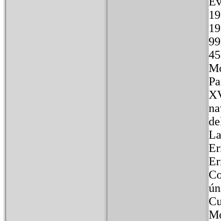
Ev
1
1
9
4
Mo
Pa
XV
na
de
La
Er
Er
Co
ún
Cu
Mo