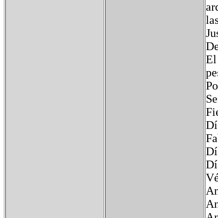
ar
la
Ju
De
El
pe
Po
Se
Fi
Dí
Fa
Dí
Dí
Vé
An
An
An