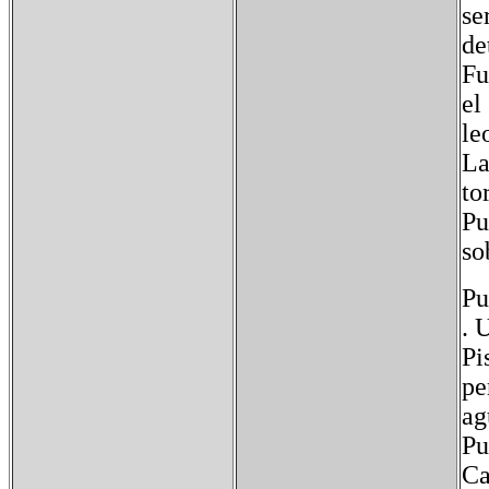
se
de
Fu
el
le
La
to
Pu
so
Pu
. 
Pi
pe
ag
Pu
Ca