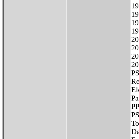
19
1
19
19
20
20
20
2
P
Re
El
P
De