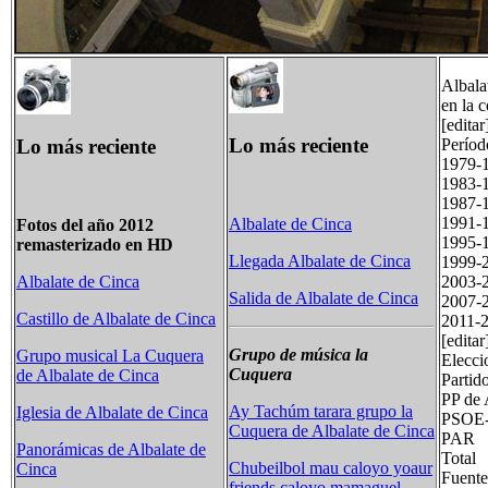
Albala
en la 
[edita
Lo más reciente
Lo más reciente
Perí
19
19
19
19
Albalate de Cinca
Fotos del año 2012
19
remasterizado en HD
Llegada Albalate de Cinca
19
20
Albalate de Cinca
Salida de Albalate de Cinca
2007-
Castillo de Albalate de Cinca
2011-
[editar
Grupo de música la
Grupo musical La Cuquera
Elecci
Cuquera
de Albalate de Cinca
Part
PP 
Ay Tachúm tarara grupo la
Iglesia de Albalate de Cinca
PSO
Cuquera de Albalate de Cinca
PA
Panorámicas de Albalate de
To
Chubeilbol mau caloyo yoaur
Cinca
Fuente
friends caloyo mamaguel