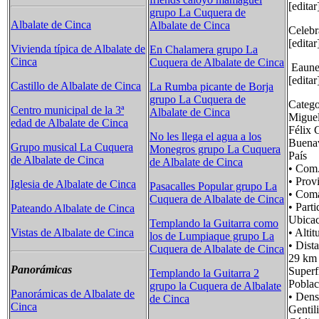
[editar
grupo La Cuquera de
Albalate de Cinca
Albalate de Cinca
Celebr
[edita
Vivienda típica de Albalate de
En Chalamera grupo La
Cinca
Cuquera de Albalate de Cinca
Eaunes
[edita
Castillo de Albalate de Cinca
La Rumba picante de Borja
grupo La Cuquera de
Catego
Centro municipal de la 3ª
Albalate de Cinca
Miguel
edad de Albalate de Cinca
Félix 
No les llega el agua a los
Buena
Grupo musical La Cuquera
Monegros grupo La Cuquera
País
de Albalate de Cinca
de Albalate de Cinca
• Co
• Pro
Iglesia de Albalate de Cinca
Pasacalles Popular grupo La
• Co
Cuquera de Albalate de Cinca
• Par
Pateando Albalate de Cinca
Ubica
Templando la Guitarra como
• Al
Vistas de Albalate de Cinca
los de Lumpiaque grupo La
• Dis
Cuquera de Albalate de Cinca
29 km 
Panorámicas
Supe
Templando la Guitarra 2
Pobla
grupo la Cuquera de Albalate
Panorámicas de Albalate de
• Den
de Cinca
Cinca
Genti