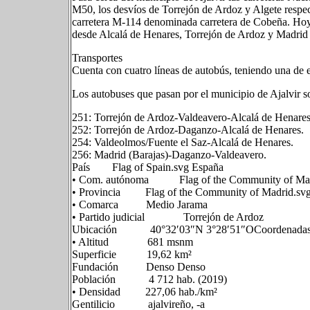
M50, los desvíos de Torrejón de Ardoz y Algete respec
carretera M-114 denominada carretera de Cobeña. Hoy e
desde Alcalá de Henares, Torrejón de Ardoz y Madrid (
Transportes
Cuenta con cuatro líneas de autobús, teniendo una de el
Los autobuses que pasan por el municipio de Ajalvir s
251: Torrejón de Ardoz-Valdeavero-Alcalá de Henares
252: Torrejón de Ardoz-Daganzo-Alcalá de Henares.
254: Valdeolmos/Fuente el Saz-Alcalá de Henares.
256: Madrid (Barajas)-Daganzo-Valdeavero.
País Flag of Spain.svg España
• Com. autónoma Flag of the Community of Madr
• Provincia Flag of the Community of Madrid.sv
• Comarca Medio Jarama
• Partido judicial Torrejón de Ardoz
Ubicación 40°32′03″N 3°28′51″OCoordenadas: 
• Altitud 681 msnm
Superficie 19,62 km²
Fundación Denso Denso
Población 4 712 hab. (2019)
• Densidad 227,06 hab./km²
Gentilicio ajalvireño, -a