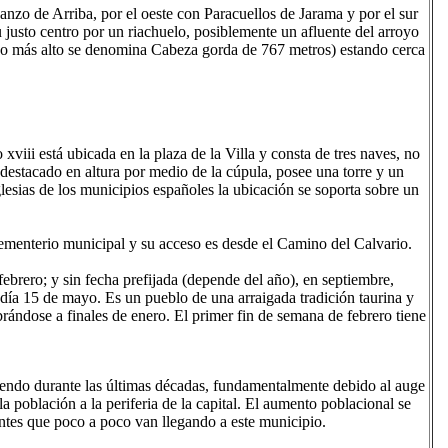
anzo de Arriba, por el oeste con Paracuellos de Jarama y por el sur
justo centro por un riachuelo, posiblemente un afluente del arroyo
ico más alto se denomina Cabeza gorda de 767 metros) estando cerca
 xviii está ubicada en la plaza de la Villa y consta de tres naves, no
 destacado en altura por medio de la cúpula, posee una torre y un
lesias de los municipios españoles la ubicación se soporta sobre un
cementerio municipal y su acceso es desde el Camino del Calvario.
e febrero; y sin fecha prefijada (depende del año), en septiembre,
l día 15 de mayo. Es un pueblo de una arraigada tradición taurina y
ebrándose a finales de enero. El primer fin de semana de febrero tiene
iendo durante las últimas décadas, fundamentalmente debido al auge
la población a la periferia de la capital. El aumento poblacional se
ntes que poco a poco van llegando a este municipio.