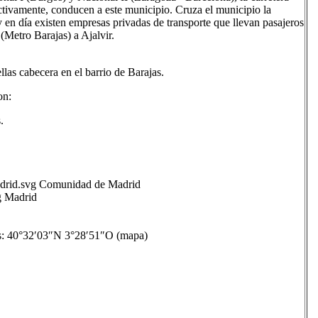
tivamente, conducen a este municipio. Cruza el municipio la
n día existen empresas privadas de transporte que llevan pasajeros
Metro Barajas) a Ajalvir.
las cabecera en el barrio de Barajas.
on:
.
id.svg Comunidad de Madrid
g Madrid
40°32′03″N 3°28′51″O (mapa)