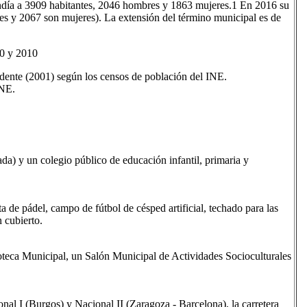
ndía a 3909 habitantes, 2046 hombres y 1863 mujeres.1​ En 2016 su
s y 2067 son mujeres). La extensión del término municipal es de
00 y 2010
ente (2001) según los censos de población del INE.
INE.
ada) y un colegio público de educación infantil, primaria y
ta de pádel, campo de fútbol de césped artificial, techado para las
 cubierto.
ioteca Municipal, un Salón Municipal de Actividades Socioculturales
onal I (Burgos) y Nacional II (Zaragoza - Barcelona), la carretera