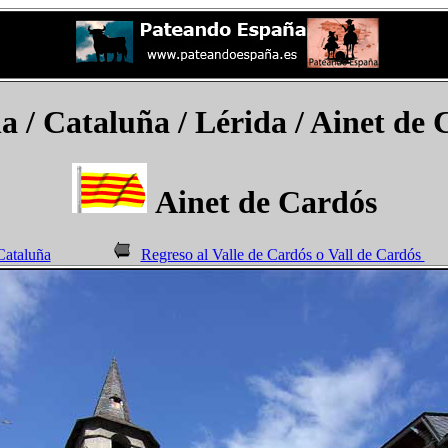
ña
/ Cataluña / Lérida /
Ainet de 
Ainet de Cardós
Cataluña
Regreso al Valle de Cardós o Vall de Cardós