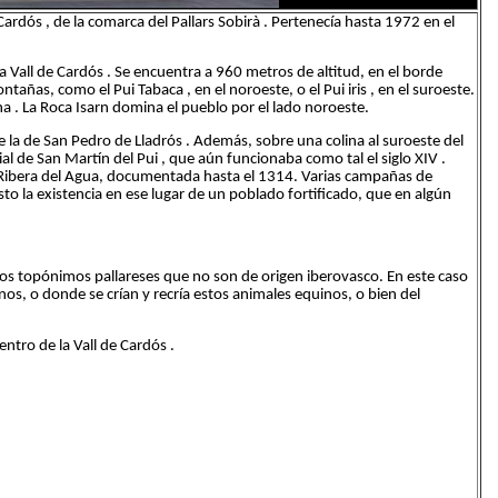
ardós , de la comarca del Pallars Sobirà . Pertenecía hasta 1972 en el
a Vall de Cardós . Se encuentra a 960 metros de altitud, en el borde
ñas, como el Pui Tabaca , en el noroeste, o el Pui iris , en el suroeste.
lana . La Roca Isarn domina el pueblo por el lado noroeste.
de la de San Pedro de Lladrós . Además, sobre una colina al suroeste del
quial de San Martín del Pui , que aún funcionaba como tal el siglo XIV .
e Ribera del Agua, documentada hasta el 1314. Varias campañas de
to la existencia en ese lugar de un poblado fortificado, que en algún
cos topónimos pallareses que no son de origen iberovasco. En este caso
os, o donde se crían y recría estos animales equinos, o bien del
tro de la Vall de Cardós .