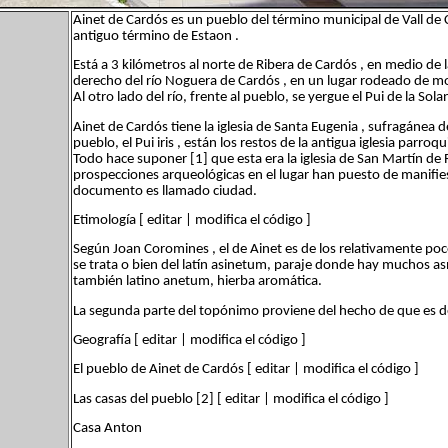
Ainet de Cardós es un pueblo del término municipal de Vall de C
antiguo término de Estaon .
Está a 3 kilómetros al norte de Ribera de Cardós , en medio de l
derecho del río Noguera de Cardós , en un lugar rodeado de monta
Al otro lado del río, frente al pueblo, se yergue el Pui de la So
Ainet de Cardós tiene la iglesia de Santa Eugenia , sufragánea 
pueblo, el Pui iris , están los restos de la antigua iglesia parro
Todo hace suponer [1] que esta era la iglesia de San Martín d
prospecciones arqueológicas en el lugar han puesto de manifies
documento es llamado ciudad.
Etimología [ editar | modifica el código ]
Según Joan Coromines , el de Ainet es de los relativamente po
se trata o bien del latín asinetum, paraje donde hay muchos asn
también latino anetum, hierba aromática.
La segunda parte del topónimo proviene del hecho de que es den
Geografía [ editar | modifica el código ]
El pueblo de Ainet de Cardós [ editar | modifica el código ]
Las casas del pueblo [2] [ editar | modifica el código ]
Casa Anton