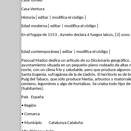
Casa Tomeu
Casa Ventura
Historia [ editar | modifica el código ]
Edad moderna [ editar | modifica el código ]
En el fogaje de 1553 , Ayneto declara 4 fuegos laicos, [3] unos
Edad contemporánea [ editar | modifica el código ]
Pascual Madoz dedica un artículo de su Diccionario geográfico .
ayuntamiento situada en un pequeño plano rodeado de altas m
norte, con un clima frío y saludable, pero que produce algunos
Santa Eugenia, sufragánea de la de Lladrós. El territorio es de
Puig del Tabaco, que sólo produce hierba, arbustos y matorrale
centeno, legumbres y algo de hortalizas. Se criaba todo tipo d
(habitantes).
País España
• Región
• Comarca
• Municipio Catalunya Cataluña