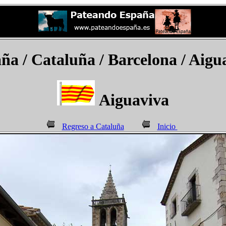
aña
/ Cataluña /
Barcelona / Aigu
Aiguaviva
Regreso a Cataluña
Inicio