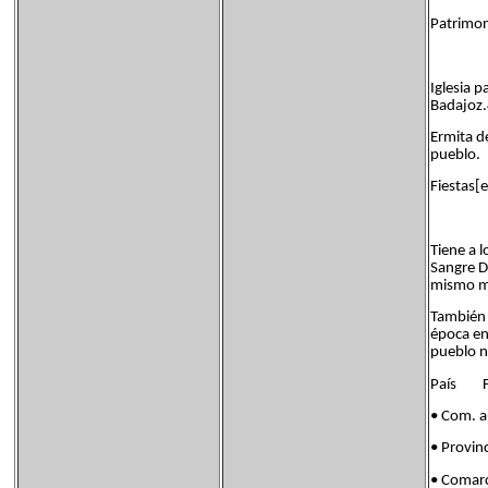
Patrimoni
Iglesia p
Badajoz
Ermita d
pueblo.
Fiestas[e
Tiene a l
Sangre D
mismo me
También 
época en
pueblo n
País Fl
• Com. 
• Provin
• Coma