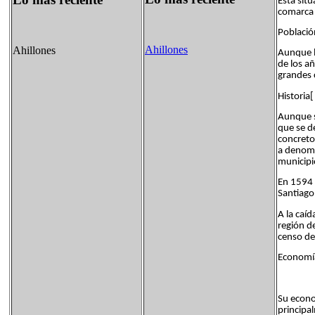
Está situ
comarca 
Població
Ahillones
Ahillones
Aunque l
de los a
grandes 
Historia[
Aunque s
que se d
concreto
a denomi
municipi
En 1594 
Santiago
A la caíd
región d
censo de
Economía
Su econo
principa