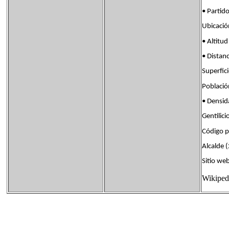
• Parti
Ubicaci
• Alti
• Dista
Superf
Poblac
• Dens
Gentili
Código 
Alcalde
Sitio w
Wikiped