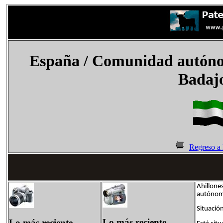
España
/
Comunidad autóno
Badaj
Regreso a
Ahillone
autónom
Situació
Lo más reciente
Lo más reciente