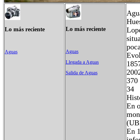
Agua
Hues
Lo más reciente
Lo más reciente
Lopo
situ
poca
Aguas
Aguas
Evo
Llegada a Aguas
18
20
Salida de Aguas
3
3
Hist
En o
mona
(UB
En 1
info