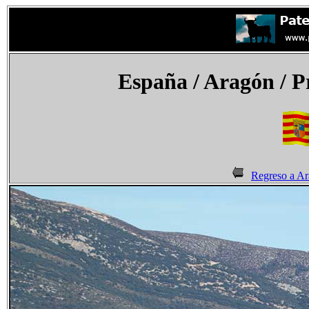
España
/ Aragón / P
Regreso a A