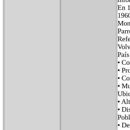
En 1
1960
Mon
Parr
Refe
Volv
Paí
• C
• P
• C
• M
Ub
• 
• D
Pob
• D