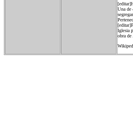
[editar]
Una de 4
segregar
Pertenec
[editar]
Iglesia 
obra de 
Wikiped