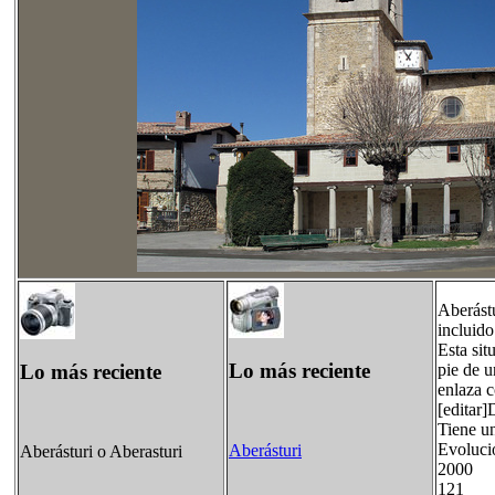
Aberástu
incluido
Esta sit
Lo más reciente
Lo más reciente
pie de u
enlaza 
[editar
Tiene u
Evoluci
Aberásturi
Aberásturi o Aberasturi
2000
121