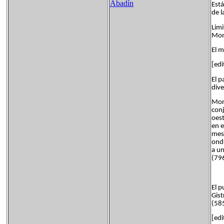
Abadín
Está
de l
Limi
Mond
El m
[edi
El p
dive
Morf
conj
oest
en e
mes
ondu
a un
(796
El p
Gist
(585
[edi