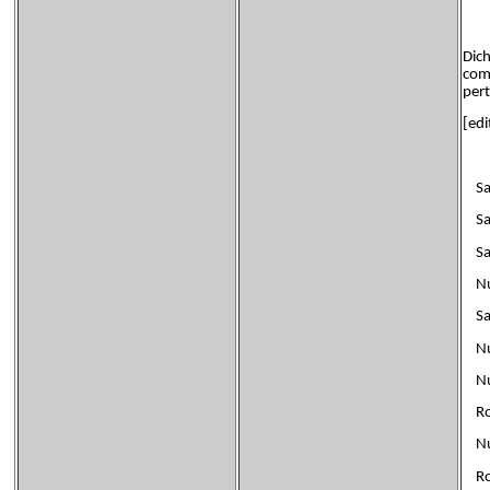
Dich
coma
pert
[edi
San 
San
San 
Nue
Sant
Nue
Nues
Rome
Nue
Rom