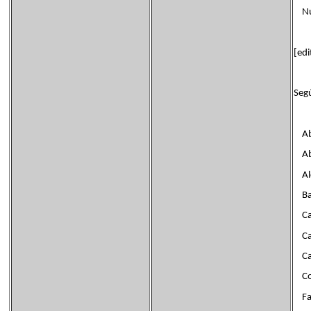
Nue
[edi
Segú
Aba
Abe
Ald
Bar
Cab
Can
Cas
Cor
Fan