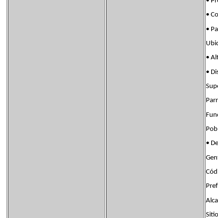
• P
• C
• P
Ubi
• A
• D
Sup
Par
Fun
Pob
• D
Gen
Có
Pre
Alc
Sit