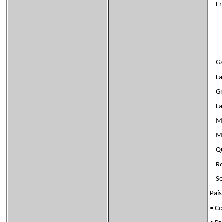
Fra
Gal
Las
Gra
Lab
Mon
Mon
Que
Rom
Sei
Paí
• C