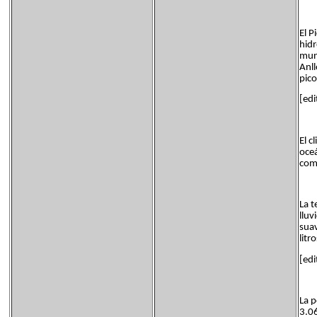
El P
hidr
muni
Anll
pico
[edi
El c
oceá
com
La t
lluv
suav
litr
[edi
La p
3.0