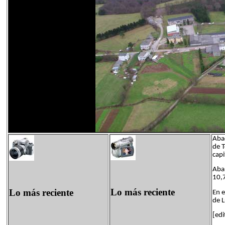
Abad
de T
capi
Abar
10,
Lo más reciente
Lo más reciente
En e
de 
[edi