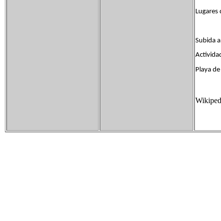
Lugares 
Subida a
Activida
Playa de
Wikiped