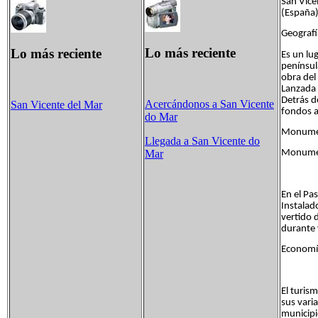
San Vice
(España)
Geografí
Lo más reciente
Lo más reciente
Es un lu
penínsul
obra del
Lanzada 
Detrás d
Acercándonos a San Vicente
San Vicente del Mar
fondos a
do Mar
Monumen
Llegada a San Vicente do
Monumen
Mar
En el Pa
Instalad
vertido d
durante 
Economía
El turism
sus vari
municipi