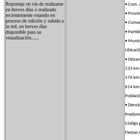
Reportaje en vía de realizarse
• Com. 
en breves días o realizado
• Provi
recientemente estando en
proceso de edición y subida a
• Coma
la red, en breves días
disponible para su
• Part
visualización......
• Munic
Ubicac
• Dist
133 km 
176 km 
614 km
Poblac
• Dens
Predom.
Código
Fiest