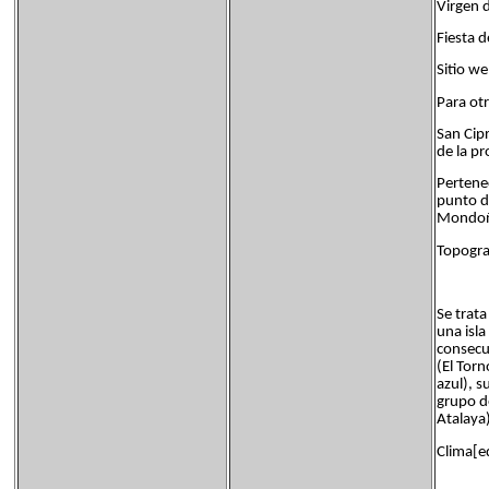
Virgen 
Fiesta d
Sitio 
Para ot
San Cip
de la pr
Pertene
punto de
Mondoñe
Topogra
Se trat
una isla
consecu
(El Torn
azul), 
grupo de
Atalaya
Clima[ed