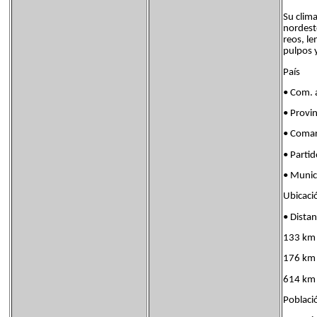
Su clim
nordest
reos, le
pulpos y
País Fl
• Com. 
• Provi
• Coma
• Part
• Munic
Ubicac
• Dist
133 km 
176 km 
614 km
Poblac