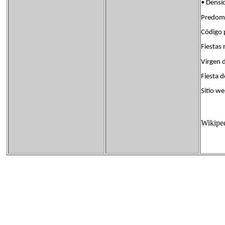
• Dens
Predom.
Código
Fiest
Virgen 
Fiesta d
Sitio 
Wikipe