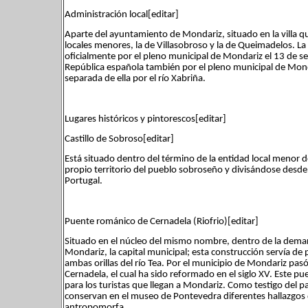
Administración local[editar]
Aparte del ayuntamiento de Mondariz, situado en la villa 
locales menores, la de Villasobroso y la de Queimadelos. La 
oficialmente por el pleno municipal de Mondariz el 13 de s
República española también por el pleno municipal de Mondar
separada de ella por el río Xabriña.
Lugares históricos y pintorescos[editar]
Castillo de Sobroso[editar]
Está situado dentro del término de la entidad local menor d
propio territorio del pueblo sobroseño y divisándose desde 
Portugal.
Puente románico de Cernadela (Riofrio)[editar]
Situado en el núcleo del mismo nombre, dentro de la demarc
Mondariz, la capital municipal; esta construcción servía de
ambas orillas del río Tea. Por el municipio de Mondariz pas
Cernadela, el cual ha sido reformado en el siglo XV. Este p
para los turistas que llegan a Mondariz. Como testigo del p
conservan en el museo de Pontevedra diferentes hallazgos
antropomorfa.