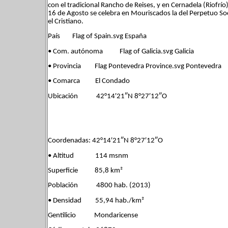
con el tradicional Rancho de Reises, y en Cernadela (Riofrío)
16 de Agosto se celebra en Mouriscados la del Perpetuo Soc
el Cristiano.
País Flag of Spain.svg España
• Com. autónoma Flag of Galicia.svg Galicia
• Provincia Flag Pontevedra Province.svg Pontevedra
• Comarca El Condado
Ubicación 42°14′21″N 8°27′12″O
Coordenadas: 42°14′21″N 8°27′12″O
• Altitud 114 msnm
Superficie 85,8 km²
Población 4800 hab. (2013)
• Densidad 55,94 hab./km²
Gentilicio Mondaricense