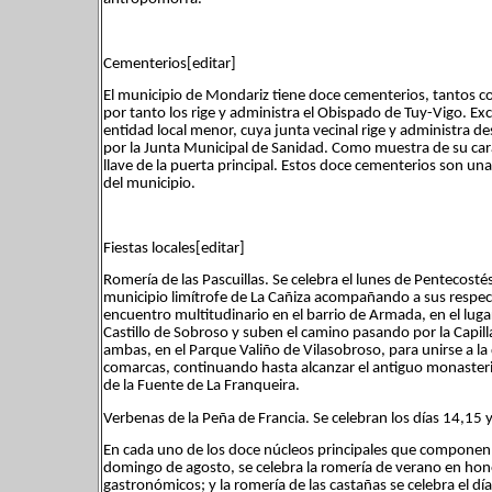
Cementerios[editar]
El municipio de Mondariz tiene doce cementerios, tantos co
por tanto los rige y administra el Obispado de Tuy-Vigo. Ex
entidad local menor, cuya junta vecinal rige y administra 
por la Junta Municipal de Sanidad. Como muestra de su cará
llave de la puerta principal. Estos doce cementerios son un
del municipio.
Fiestas locales[editar]
Romería de las Pascuillas. Se celebra el lunes de Pentecost
municipio limítrofe de La Cañiza acompañando a sus respec
encuentro multitudinario en el barrio de Armada, en el lug
Castillo de Sobroso y suben el camino pasando por la Capilla
ambas, en el Parque Valiño de Vilasobroso, para unirse a la
comarcas, continuando hasta alcanzar el antiguo monasteri
de la Fuente de La Franqueira.
Verbenas de la Peña de Francia. Se celebran los días 14,15 
En cada uno de los doce núcleos principales que componen el
domingo de agosto, se celebra la romería de verano en hono
gastronómicos; y la romería de las castañas se celebra el día