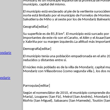
Mondariz es un municipio español de la provincia de Pontev
municipio, capital del mismo.
El municipio está enclavado al pie de la vertiente surocciden
norte está limitado por el municipio de Fornelos de Montes y
Salvatierra de Miño y al oeste por los de Mondariz Balnear
Geografía[editar]
Su superficie es de 85,8 km². El municipio está surcado por
importantes de este río son el Caraño, el Alén y el Asaar(
y Xabriña por su margen izquierdo.La altitud más importan
Demografía[editar]
ondariz
El municipio tenía una población empadronada en el año 2
reducidos y distantes entre sí.
El núcleo más poblado es de la villa de Mondariz, capital
Mondariz con Villasobroso (como segunda villa ), los dos 
ondariz
Parroquias[editar]
Según el nomenclátor de 2010, el municipio comprende doc
María), Lougares (San Fiz), Meirol (San Andrés), Mondariz
Riofrío (San Miguel), Sabaxans (San Mamede), Toutón (San