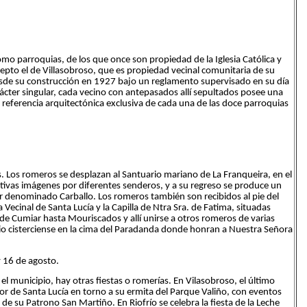
mo parroquias, de los que once son propiedad de la Iglesia Católica y
cepto el de Villasobroso, que es propiedad vecinal comunitaria de su
desde su construcción en 1927 bajo un reglamento supervisado en su día
cter singular, cada vecino con antepasados allí sepultados posee una
a referencia arquitectónica exclusiva de cada una de las doce parroquias
és. Los romeros se desplazan al Santuario mariano de La Franqueira, en el
tivas imágenes por diferentes senderos, y a su regreso se produce un
ar denominado Carballo. Los romeros también son recibidos al pie del
 Vecinal de Santa Lucía y la Capilla de Ntra Sra. de Fatima, situadas
 de Cumiar hasta Mouriscados y allí unirse a otros romeros de varias
o cisterciense en la cima del Paradanda donde honran a Nuestra Señora
y 16 de agosto.
 municipio, hay otras fiestas o romerías. En Vilasobroso, el último
r de Santa Lucía en torno a su ermita del Parque Valiño, con eventos
 de su Patrono San Martiño. En Riofrío se celebra la fiesta de la Leche