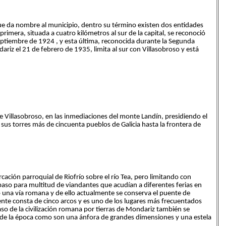
que da nombre al municipio, dentro su término existen dos entidades
primera, situada a cuatro kilómetros al sur de la capital, se reconoció
eptiembre de 1924 , y esta última, reconocida durante la Segunda
iz el 21 de febrero de 1935, limita al sur con Villasobroso y está
e Villasobroso, en las inmediaciones del monte Landín, presidiendo el
sus torres más de cincuenta pueblos de Galicia hasta la frontera de
ación parroquial de Riofrío sobre el río Tea, pero limitando con
 paso para multitud de viandantes que acudían a diferentes ferias en
ó una vía romana y de ello actualmente se conserva el puente de
uente consta de cinco arcos y es uno de los lugares más frecuentados
aso de la civilización romana por tierras de Mondariz también se
 de la época como son una ánfora de grandes dimensiones y una estela