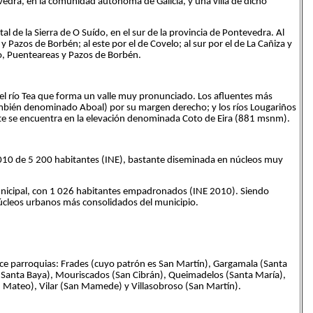
edra, en la comunidad autónoma de Galicia, y una villa de dicho
tal de la Sierra de O Suído, en el sur de la provincia de Pontevedra. Al
 Pazos de Borbén; al este por el de Covelo; al sur por el de La Cañiza y
io, Puenteareas y Pazos de Borbén.
 el río Tea que forma un valle muy pronunciado. Los afluentes más
también denominado Aboal) por su margen derecho; y los ríos Lougariños
te se encuentra en la elevación denominada Coto de Eira (881 msnm).
010 de 5 200 habitantes (INE), bastante diseminada en núcleos muy
 municipal, con 1 026 habitantes empadronados (INE 2010). Siendo
núcleos urbanos más consolidados del municipio.
e parroquias: Frades (cuyo patrón es San Martín), Gargamala (Santa
 (Santa Baya), Mouriscados (San Cibrán), Queimadelos (Santa María),
 Mateo), Vilar (San Mamede) y Villasobroso (San Martín).