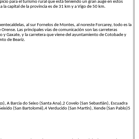
picio para el turismo rural que está teniendo un gran auge en estos
 la capital de la provincia es de 31 km y a Vigo de 50 km.
entecaldelas, al sur Fornelos de Montes, al noreste Forcarey, todo es la
e Orense. Las principales vías de comunicación son las carreteras
o y Gaxate, y la carretera que viene del ayuntamiento de Cotobade y
to de Beariz.
o), A Barcia do Seixo (Santa Ana),2​ Covelo (San Sebastián), Escuadra
Seixido (San Bartolomé),4​ Verducido (San Martín), Xende (San Pablo)5​