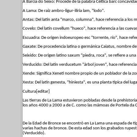
A Barcia do Seixo: Procede de la palabra Céltica barc concavid
A Lama: De raíz ambro-ligur-iliria lam, "lodo".
Antas: Del latín anta "marco, columna", hace referencia a los 
Covelo: Del latín covellum "hueco", hace referencia a las cuevas
Escuadra: De origen indoeuropeo esc "torrente, río", hace refere
Gaxate: De procedencia latina o germánica Caiatus, nombre de
Seixido: De origen latino saxum "piedra, roca", se refiere a u
Verducido: Del latín verducetum "árbol joven", hace referenci
Xende: Significa Xeneti nombre propio de un poblador de la zo
Xesta: Del latín genesta, "hiniesta", es una planta típica del luga
Cultura[editar]
Las tierras de La Lama estuvieron pobladas desde la prehistori
los años 4000 a 2000 a de C. como las mámoas de Portela da Cr
De la Edad de Bronce se encontró en La Lama una espada de tip
varias hachas de bronce. De esta edad son los grabados rupest
(Verducido).