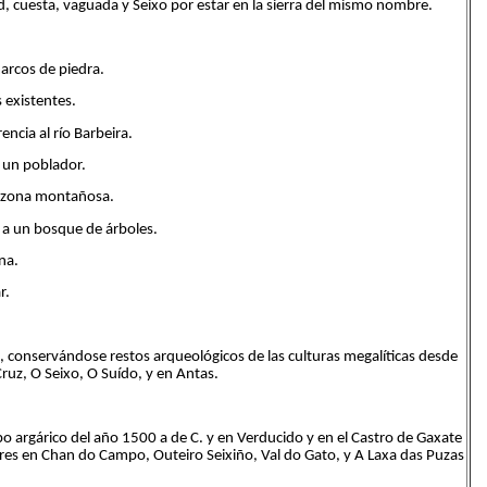
ad, cuesta, vaguada y Seixo por estar en la sierra del mismo nombre.
marcos de piedra.
 existentes.
ncia al río Barbeira.
 un poblador.
na zona montañosa.
a a un bosque de árboles.
na.
r.
a, conservándose restos arqueológicos de las culturas megalíticas desde
uz, O Seixo, O Suído, y en Antas.
o argárico del año 1500 a de C. y en Verducido y en el Castro de Gaxate
res en Chan do Campo, Outeiro Seixiño, Val do Gato, y A Laxa das Puzas