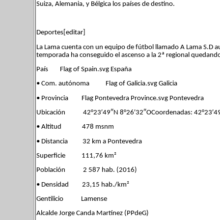
Suiza, Alemania, y Bélgica los países de destino.
Deportes[editar]
La Lama cuenta con un equipo de fútbol llamado A Lama S.D au
temporada ha conseguido el ascenso a la 2ª regional quedando
País Flag of Spain.svg España
• Com. autónoma Flag of Galicia.svg Galicia
• Provincia Flag Pontevedra Province.svg Pontevedra
Ubicación 42°23′49″N 8°26′32″OCoordenadas: 42°23′49
• Altitud 478 msnm
• Distancia 32 km a Pontevedra
Superficie 111,76 km²
Población 2 587 hab. (2016)
• Densidad 23,15 hab./km²
Gentilicio Lamense
Alcalde Jorge Canda Martínez (PPdeG)