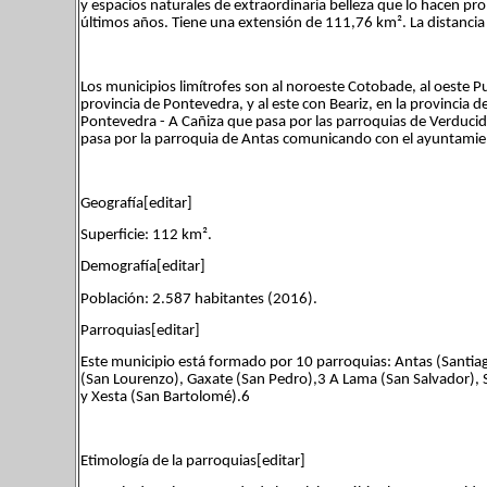
y espacios naturales de extraordinaria belleza que lo hacen pro
últimos años. Tiene una extensión de 111,76 km². La distancia a
Los municipios limítrofes son al noroeste Cotobade, al oeste Pu
provincia de Pontevedra, y al este con Beariz, en la provincia d
Pontevedra - A Cañiza que pasa por las parroquias de Verducid
pasa por la parroquia de Antas comunicando con el ayuntamien
Geografía[editar]
Superficie: 112 km².
Demografía[editar]
Población: 2.587 habitantes (2016).
Parroquias[editar]
Este municipio está formado por 10 parroquias: Antas (Santiag
(San Lourenzo), Gaxate (San Pedro),3​ A Lama (San Salvador), 
y Xesta (San Bartolomé).6​
Etimología de la parroquias[editar]