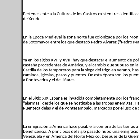
Perteneciente a la Cultura de los Castros existen tres identifi
de Xende.
En la Época Medieval la zona norte fue colonizada por los Monje
de Sotomayor entre los que destacó Pedro Álvarez ("Pedro Ma
Ya en los siglos XVII y XVIII hay que destacar el aumento de pob
castaña procedentes de América, y el cambio que supuso en la 
Castilla de los temporeros para la siega del trigo en verano, ha
caminos, iglesias, pazos y puentes. De esta época son los puen
a Pontevedra y el de Liñares.
En el Siglo XIX España es invadida completamente por los fra
"alarmas" desde los que se hostigaba a las tropas enemigas. H
Puentecaldelas y el de Pontesampaio, marcados por el uso de
La emigración a América hace posible la compra de las tierras a
beneficencia. A principios del siglo pasado hubo una emigració
Venezuela y en América del Norte México. Después de la Guerra 